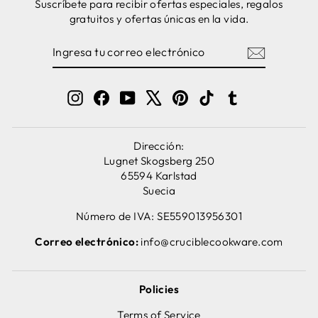
Suscríbete para recibir ofertas especiales, regalos
gratuitos y ofertas únicas en la vida.
INGRESA
SUSCRIBIRSE
TU
CORREO
ELECTRÓNICO
Instagram
Facebook
YouTube
X
Pinterest
TikTok
Tumblr
Dirección:
Lugnet Skogsberg 250
65594 Karlstad
Suecia
Número de IVA: SE559013956301
Correo electrónico:
info@cruciblecookware.com
Policies
Terms of Service