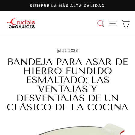
Saltar
SIEMPRE LA MÁS ALTA CALIDAD
al
Pausar
contenido
presentación
BUSCAR
NAVE
C
de
diapositivas
jul 27, 2023
BANDEJA PARA ASAR DE
HIERRO FUNDIDO
ESMALTADO: LAS
VENTAJAS Y
DESVENTAJAS DE UN
CLÁSICO DE LA COCINA