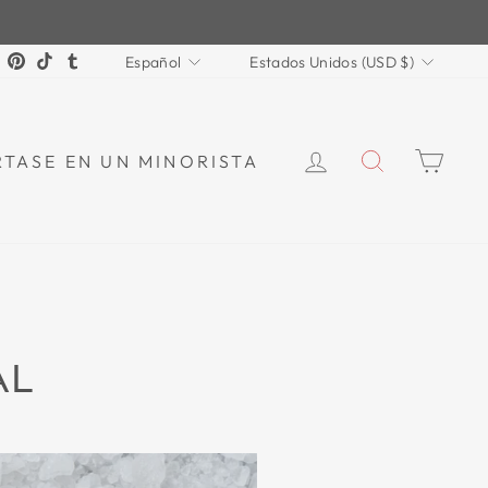
IDIOMA
MONEDA
ok
Tube
X
Pinterest
TikTok
Tumblr
Español
Estados Unidos (USD $)
INICIAR SESI
BUSCAR
CAR
TASE EN UN MINORISTA
AL