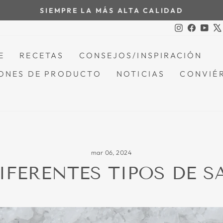
SIEMPRE LA MÁS ALTA CALIDAD
Pausar
Instagram
Facebo
You
presentación
de
E
RECETAS
CONSEJOS/INSPIRACIÓN
diapositivas
ONES DE PRODUCTO
NOTICIAS
CONVIÉR
mar 06, 2024
IFERENTES TIPOS DE S