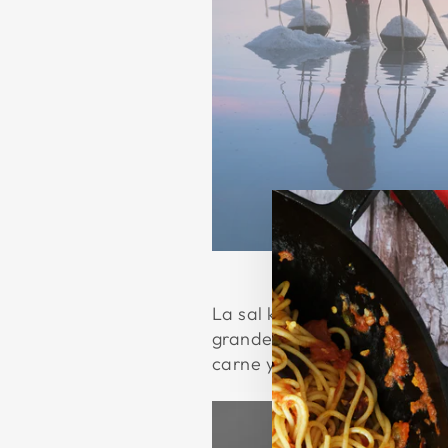
La sal kosher es otro tipo c
grandes y escamosos. La sa
carne y aves. También se u