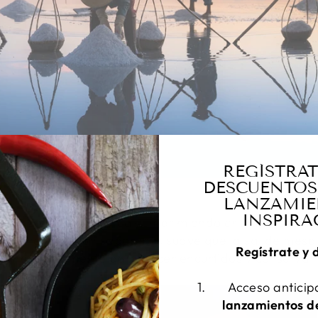
REGÍSTRAT
DESCUENTOS
LANZAMIE
INSPIRA
omún de sal. Se fabrica comprimiendo cristales de sal j
l kosher tiene un sabor más suave que la sal de mesa
Regístrate y 
sa frecuentemente para hacer encurtidos y conservar 
Acceso antici
lanzamientos de