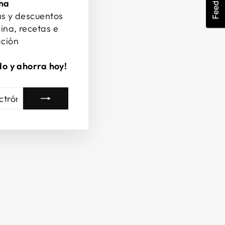
Feedback
ina
as y descuentos
ina, recetas e
ación
do y ahorra hoy!