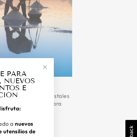
E PARA
"Cerrar
, NUEVOS
(esc)"
NTOS E
CIÓN
untos, lo que crea cristales
 y se usa a menudo para
disfruta:
alimentos.
pado a
nuevos
 utensilios de