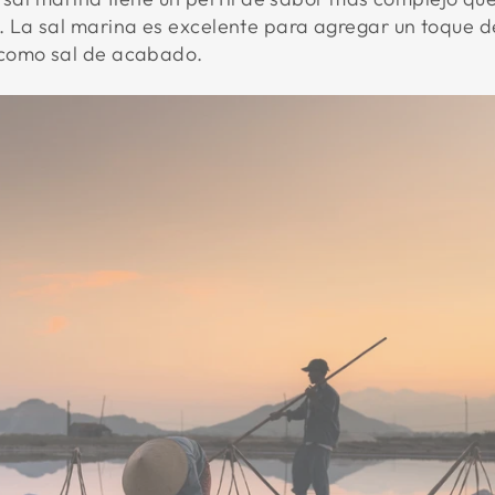
 La sal marina es excelente para agregar un toque de
 como sal de acabado.