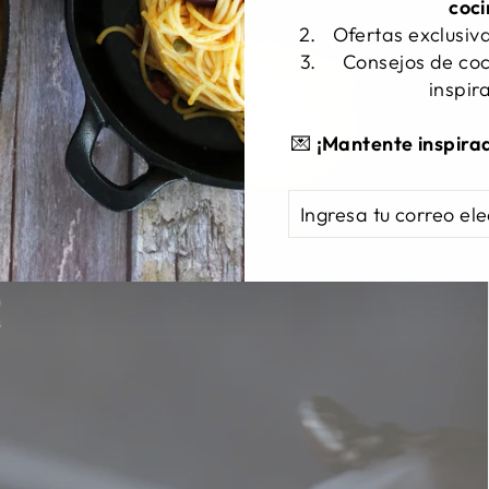
coc
Ofertas exclusiv
Consejos de coc
inspir
💌
¡Mantente inspira
INGRESA
SUSCRIBIRSE
TU
CORREO
ELECTRÓNICO