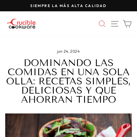
Saltar
SIEMPRE LA MÁS ALTA CALIDAD
al
Pausar
contenido
presentación
BUSCAR
NAVE
C
de
diapositivas
jun 24, 2024
DOMINANDO LAS
COMIDAS EN UNA SOLA
OLLA: RECETAS SIMPLES,
DELICIOSAS Y QUE
AHORRAN TIEMPO