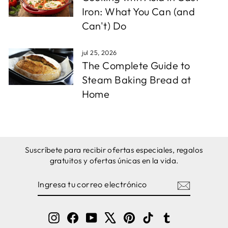
Iron: What You Can (and
Can't) Do
jul 25, 2026
The Complete Guide to
Steam Baking Bread at
Home
Suscríbete para recibir ofertas especiales, regalos
gratuitos y ofertas únicas en la vida.
INGRESA
SUSCRIBIRSE
TU
CORREO
ELECTRÓNICO
Instagram
Facebook
YouTube
X
Pinterest
TikTok
Tumblr