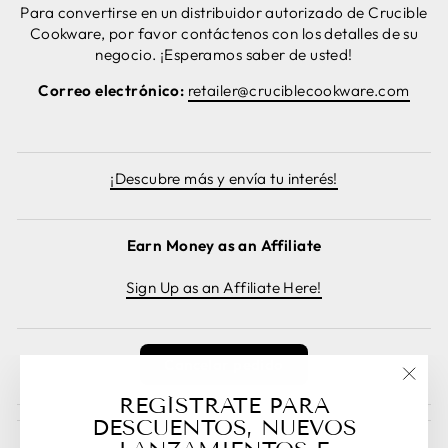
Para convertirse en un distribuidor autorizado de Crucible
Cookware, por favor contáctenos con los detalles de su
negocio. ¡Esperamos saber de usted!
Correo electrónico:
retailer@cruciblecookware.com
¡Descubre más y envía tu interés!
Earn Money as an Affiliate
Sign Up as an Affiliate Here!
Cancelar pedido
"Cer
REGÍSTRATE PARA
(esc)
DESCUENTOS, NUEVOS
Guest Posts