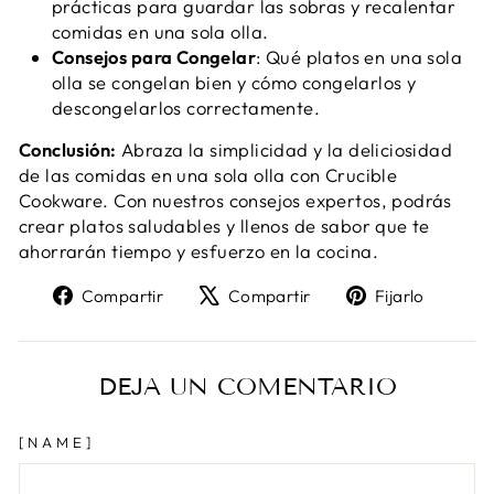
prácticas para guardar las sobras y recalentar
comidas en una sola olla.
Consejos para Congelar
: Qué platos en una sola
olla se congelan bien y cómo congelarlos y
descongelarlos correctamente.
Conclusión:
Abraza la simplicidad y la deliciosidad
de las comidas en una sola olla con Crucible
Cookware. Con nuestros consejos expertos, podrás
crear platos saludables y llenos de sabor que te
ahorrarán tiempo y esfuerzo en la cocina.
Compartir
Tweet
Pin
Compartir
Compartir
Fijarlo
en
en
en
Facebook
X
Pinter
DEJA UN COMENTARIO
[NAME]