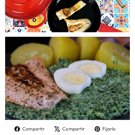
Compartir
Tweet
Pin
Compartir
Compartir
Fijarlo
en
en
en