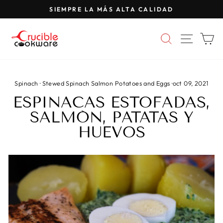
Saltar
SIEMPRE LA MÁS ALTA CALIDAD
al
Pausar
contenido
presentación
BUSCAR
NAVE
C
de
diapositivas
Spinach
·
Stewed Spinach Salmon Potatoes and Eggs
·
oct 09, 2021
ESPINACAS ESTOFADAS,
SALMÓN, PATATAS Y
HUEVOS