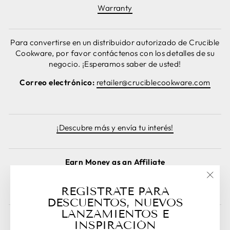
Warranty
Para convertirse en un distribuidor autorizado de Crucible
Cookware, por favor contáctenos con los detalles de su
negocio. ¡Esperamos saber de usted!
Correo electrónico:
retailer@cruciblecookware.com
¡Descubre más y envía tu interés!
Earn Money as an Affiliate
Sign Up as an Affiliate Here!
"Cer
REGÍSTRATE PARA
(esc)
DESCUENTOS, NUEVOS
LANZAMIENTOS E
INSPIRACIÓN
Cancelar pedido