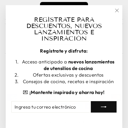
Cancelar pedido
"Cer
REGÍSTRATE PARA
(esc)
DESCUENTOS, NUEVOS
LANZAMIENTOS E
Guest Posts
INSPIRACIÓN
Read guest posts here.
Regístrate y disfruta:
Acceso anticipado a
nuevos lanzamientos
de utensilios de cocina
Ofertas exclusivas y descuentos
IDIOMA
MONEDA
Consejos de cocina, recetas e inspiración
Español
Estados Unidos (USD $)
💌
¡Mantente inspirado y ahorra hoy!
INGRESA
SUSCRIBIRSE
TU
CORREO
ELECTRÓNICO
© 2026 Crucible Cookware