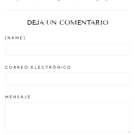
en
en
en
Facebook
X
Pinter
DEJA UN COMENTARIO
[NAME]
CORREO ELECTRÓNICO
MENSAJE