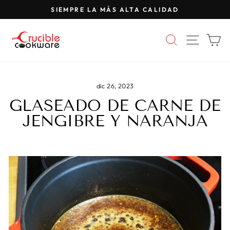
Saltar
SIEMPRE LA MÁS ALTA CALIDAD
al
Pausar
contenido
presentación
BUSCAR
NAVE
C
de
diapositivas
dic 26, 2023
GLASEADO DE CARNE DE
JENGIBRE Y NARANJA