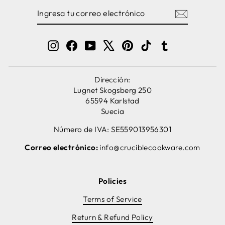
INGRESA
SUSCRIBIRSE
TU
CORREO
ELECTRÓNICO
Instagram
Facebook
YouTube
X
Pinterest
TikTok
Tumblr
Dirección:
Lugnet Skogsberg 250
65594 Karlstad
Suecia
Número de IVA: SE559013956301
Correo electrónico:
info@cruciblecookware.com
Policies
Terms of Service
Return & Refund Policy