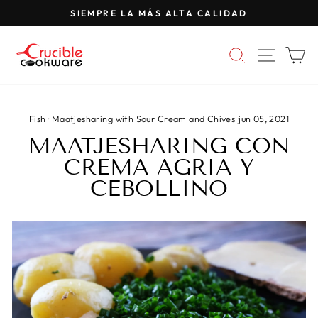
Saltar
SIEMPRE LA MÁS ALTA CALIDAD
al
Pausar
contenido
presentación
BUSCAR
NAVE
C
de
diapositivas
Fish
·
Maatjesharing with Sour Cream and Chives
·
jun 05, 2021
MAATJESHARING CON
CREMA AGRIA Y
CEBOLLINO