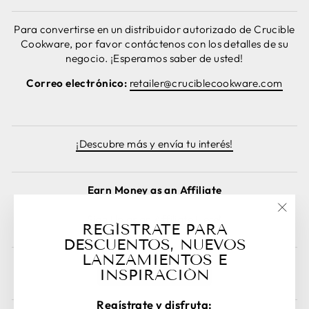
Para convertirse en un distribuidor autorizado de Crucible
Cookware, por favor contáctenos con los detalles de su
negocio. ¡Esperamos saber de usted!
Correo electrónico:
retailer@cruciblecookware.com
¡Descubre más y envía tu interés!
Earn Money as an Affiliate
Sign Up as an Affiliate Here!
"Cer
REGÍSTRATE PARA
(esc)
DESCUENTOS, NUEVOS
LANZAMIENTOS E
INSPIRACIÓN
Cancelar pedido
Regístrate y disfruta: