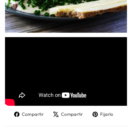
Compartir
Tweet
Pin
Compartir
Compartir
Fijarlo
en
en
en
Facebook
X
Pinter