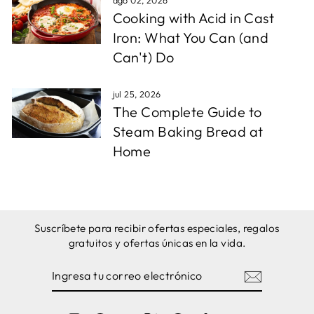
ago 02, 2026
Cooking with Acid in Cast
Iron: What You Can (and
Can't) Do
jul 25, 2026
The Complete Guide to
Steam Baking Bread at
Home
Suscríbete para recibir ofertas especiales, regalos
gratuitos y ofertas únicas en la vida.
INGRESA
SUSCRIBIRSE
TU
CORREO
ELECTRÓNICO