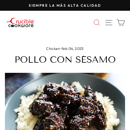
Saltar
SIEMPRE LA MÁS ALTA CALIDAD
al
Pausar
contenido
presentación
BUSCAR
NAVE
C
de
diapositivas
Chicken
·
feb 04, 2025
POLLO CON SÉSAMO