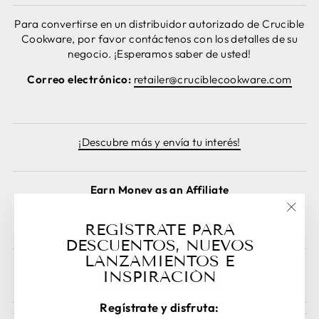
Para convertirse en un distribuidor autorizado de Crucible
Cookware, por favor contáctenos con los detalles de su
negocio. ¡Esperamos saber de usted!
Correo electrónico:
retailer@cruciblecookware.com
¡Descubre más y envía tu interés!
Earn Money as an Affiliate
Sign Up as an Affiliate Here!
"Cer
REGÍSTRATE PARA
(esc)
DESCUENTOS, NUEVOS
LANZAMIENTOS E
INSPIRACIÓN
Cancelar pedido
Regístrate y disfruta: