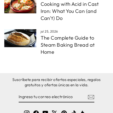
Cooking with Acid in Cast
Iron: What You Can (and
Can't) Do
jul 25, 2026
The Complete Guide to
Steam Baking Bread at
Home
Suscríbete para recibir ofertas especiales, regalos
gratuitos y ofertas únicas en la vida.
INGRESA
SUSCRIBIRSE
TU
CORREO
ELECTRÓNICO
Instagram
Facebook
YouTube
X
Pinterest
TikTok
Tumblr