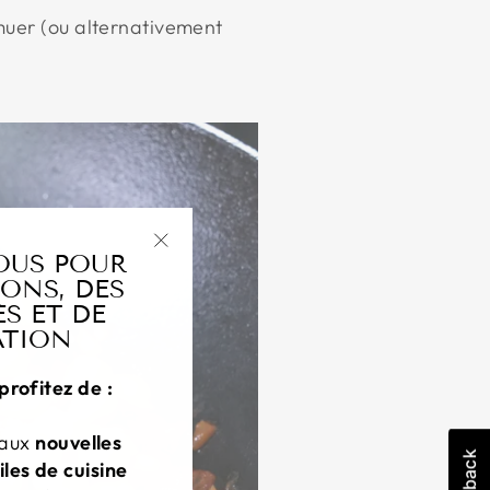
emuer (ou alternativement
OUS POUR
"Fermer
ONS, DES
(esc)"
S ET DE
ATION
profitez de :
 aux
nouvelles
iles de cuisine