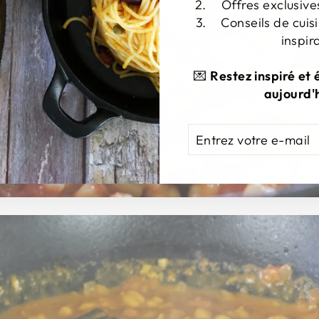
Offres exclusive
Conseils de cuisi
inspir
💌
Restez inspiré et
aujourd'h
ENTREZ
S'ABONNER
VOTRE
E-
MAIL