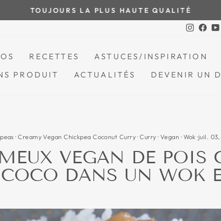
TOUJOURS LA PLUS HAUTE QUALITÉ
Mettre
Instagr
Fac
le
diaporama
POS
RECETTES
ASTUCES/INSPIRATION
en
pause
NS PRODUIT
ACTUALITÉS
DEVENIR UN 
kpeas
·
Creamy Vegan Chickpea Coconut Curry
·
Curry
·
Vegan
·
Wok
·
juil. 03
MEUX VEGAN DE POIS 
 COCO DANS UN WOK 