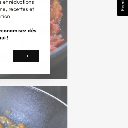
Feedback
s et réductions
ne, recettes et
ation
 économisez dès
ui !