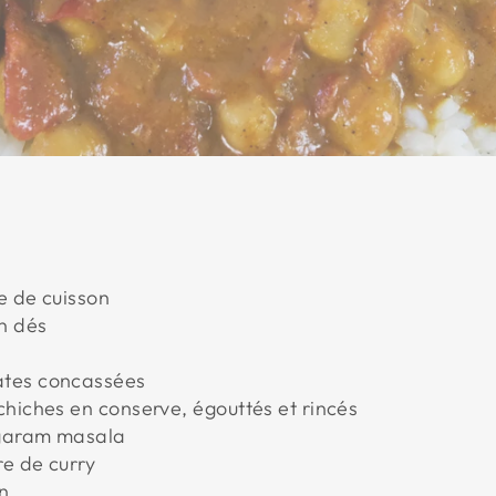
le de cuisson
n dés
ates concassées
chiches en conserve, égouttés et rincés
e garam masala
re de curry
in