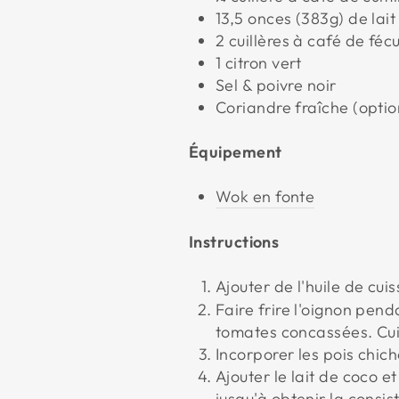
13,5 onces (383g) de lai
2 cuillères à café de féc
1 citron vert
Sel & poivre noir
Coriandre fraîche (optio
Équipement
Wok en fonte
Instructions
Ajouter de l'huile de cu
Faire frire l'oignon pend
tomates concassées. Cui
Incorporer les pois chic
Ajouter le lait de coco e
jusqu'à obtenir la consi