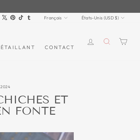
LANGUE
DEVISE
am
ebook
YouTube
X
Pinterest
TikTok
Tumblr
Français
États-Unis (USD $)
SE CONNECTE
RECHER
PAN
DÉTAILLANT
CONTACT
, 2024
CHICHES ET
EN FONTE