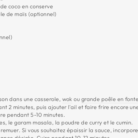
t de coco en conserve
ule de maïs (optionnel)
nnel)
isson dans une casserole,
wok
ou
grande poêle en font
ant 2 minutes, puis ajouter l'ail et faire frire encore u
re pendant 5-10 minutes.
hes, le garam masala, la poudre de curry et le cumin.
t remuer. Si vous souhaitez épaissir la sauce, incorpo
stance désirée. Cuire pendant 10-12 minutes.