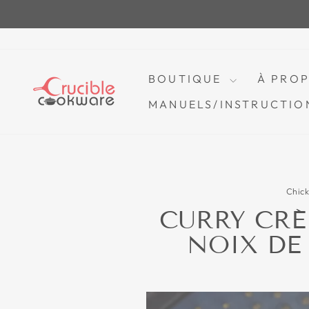
Passer
au
contenu
BOUTIQUE
À PRO
MANUELS/INSTRUCTIO
Chic
CURRY CRÉ
NOIX DE