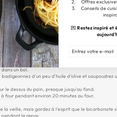
Offres exclusive
Conseils de cuisi
tionnel)
inspir
💌
Restez inspiré et
aujourd'h
llée
ENTREZ
S'ABONNER
VOTRE
E-
00°C/392°F.
MAIL
 dans un bol.
 badigeonnez d'un peu d'huile d'olive et saupoudrez 
sur le dessus du pain, presque jusqu'au fond.
 à four
pendant environ 20 minutes au four.
 la veille, mais gardez à l'esprit que le bicarbonate s
s pendant le repos.