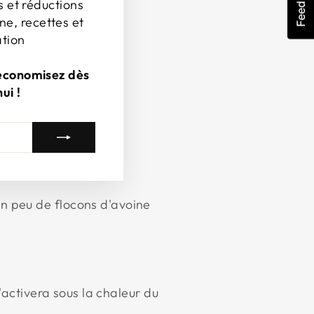
Feedback
s et réductions
ne, recettes et
ation
 économisez dès
ui !
un peu de flocons d'avoine
'activera sous la chaleur du