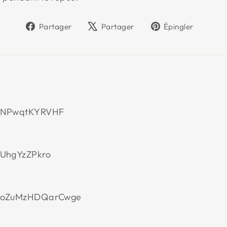
Partager
Tweeter
Éping
Partager
Partager
Épingler
sur
sur
sur
Facebook
X
Pinter
NPwqtKYRVHF
UhgYzZPkro
oZuMzHDQarCwge