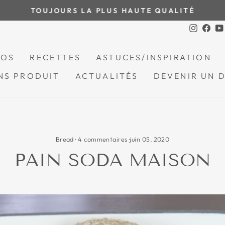
TOUJOURS LA PLUS HAUTE QUALITÉ
Mettre
Instagr
Fac
le
diaporama
POS
RECETTES
ASTUCES/INSPIRATION
en
pause
NS PRODUIT
ACTUALITÉS
DEVENIR UN 
Bread
·
4 commentaires
·
juin 05, 2020
PAIN SODA MAISON