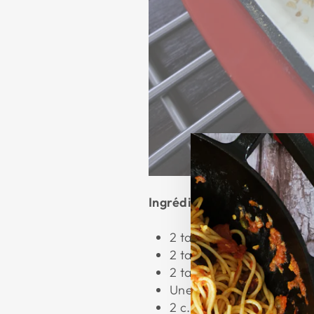
Ingrédients
2 tasses de farine
2 tasses de farine de m
2 tasses de lait
Une pincée de sel
2 c. à café de bicarbona