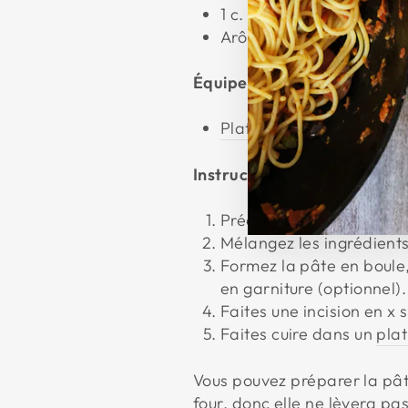
1 c. à café de miel
Arôme de votre choix (op
Équipement
Plat à four en fonte émai
Instructions
Préchauffez le four à 2
Mélangez les ingrédients
Formez la pâte en boule,
en garniture (optionnel).
Faites une incision en x 
Faites cuire dans un
plat
Vous pouvez préparer la pâte
four, donc elle ne lèvera pa