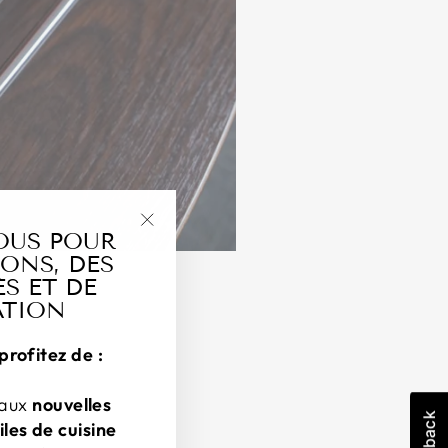
OUS POUR
"Fermer
ONS, DES
(esc)"
S ET DE
ATION
profitez de :
 aux
nouvelles
iles de cuisine