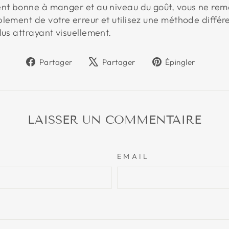
ment bonne à manger et au niveau du goût, vous ne r
lement de votre erreur et utilisez une méthode différe
lus attrayant visuellement.
Partager
Tweeter
Éping
Partager
Partager
Épingler
sur
sur
sur
Facebook
X
Pinter
LAISSER UN COMMENTAIRE
EMAIL