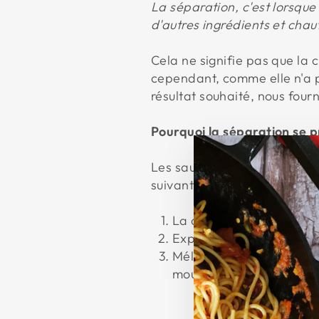
La séparation, c'est lorsqu
d'autres ingrédients et chau
Cela ne signifie pas que la
cependant, comme elle n'a p
résultat souhaité, nous fourn
Pourquoi la séparation se p
Les sauces faites avec du la
suivantes sont les plus cour
La crème à faible teneur
Exposer la crème à une c
Mélanger la crème avec d
moutarde peut provoque