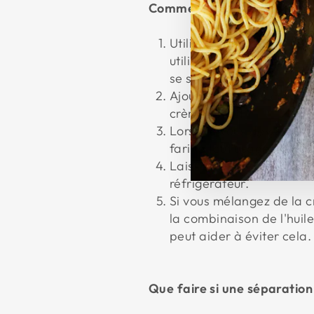
Comment peut-on prévenir 
Utilisez une alternative 
utiliser de la crème de 
se séparer.
Ajoutez la crème à la fin
crème/le lait.
Lorsque vous devez ajout
farine tout usage par DL
Laissez la crème/le lait
réfrigérateur.
Si vous mélangez de la c
la combinaison de l'huil
peut aider à éviter cela.
Que faire si une séparation 