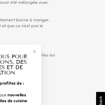
 avoir été mélangée avec
faitement bonne à manger,
et que ce n'est pas le
raisons, parmi lesquelles les
OUS POUR
"Fermer
ONS, DES
(esc)"
S ET DE
ATION
er.
profitez de :
tes, le citron ou la
 aux
nouvelles
iles de cuisine