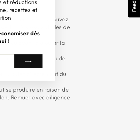
Feedback
s et réductions
ne, recettes et
ation
ersion allégée. Vous pouvez
 sont moins susceptibles de
 économisez dès
ui !
 du feu avant d'ajouter la
fé de fécule de maïs ou de
s autres ingrédients.
e l'ajouter directement du
t se produire en raison de
llon. Remuer avec diligence