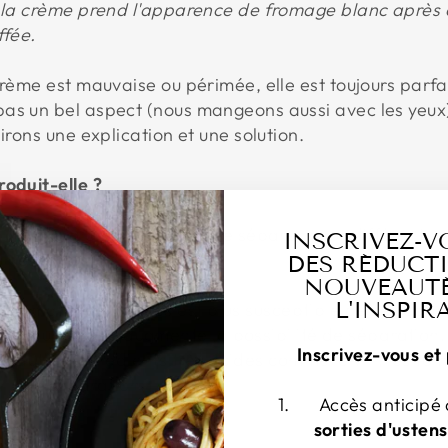
e la crème prend l'apparence de fromage blanc après
ffée.
 crème est mauvaise ou périmée, elle est toujours par
as un bel aspect (nous mangeons aussi avec les yeux) 
irons une explication et une solution.
roduit-elle ?
it ou de la crème peuvent se séparer pour différentes 
INSCRIVEZ-V
antes.
DES RÉDUCTI
NOUVEAUTÉ
L'INSPIR
 en matières grasses est plus susceptible de se sépar
haleur élevée augmente la possibilité de séparation.
Inscrivez-vous et 
'autres ingrédients très acides comme le vin, les toma
r une séparation.
Accès anticipé
sorties d'ustens