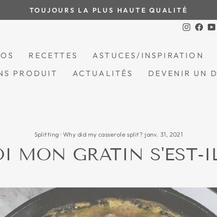
TOUJOURS LA PLUS HAUTE QUALITÉ
Mettre
Instagr
Fac
le
diaporama
POS
RECETTES
ASTUCES/INSPIRATION
en
pause
NS PRODUIT
ACTUALITÉS
DEVENIR UN 
Splitting
·
Why did my casserole split?
·
janv. 31, 2021
 MON GRATIN S'EST-I