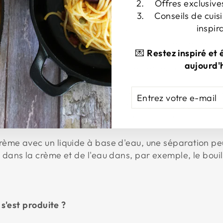
Offres exclusive
la séparation ?
Conseils de cuisi
inspir
à plus forte teneur en matières grasses au lieu de la v
cuisson, de la Crème Fraîche ou de la double crème qui
💌
Restez inspiré et
aujourd'h
 au lieu du début, ou mieux encore, retirez la casserole
ENTREZ
S'ABONNER
er la crème au début, incorporez 1/2 à 1 cuillère à ca
VOTRE
 de crème dans la crème avant de la mélanger avec le
E-
 augmenter en température avant de l'ajouter au lieu d
MAIL
rème avec un liquide à base d'eau, une séparation peu
e dans la crème et de l'eau dans, par exemple, le boui
s'est produite ?