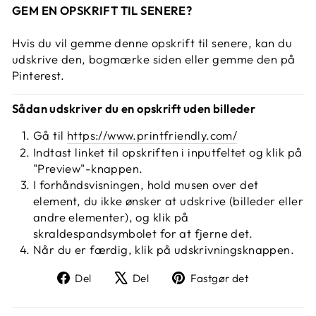
GEM EN OPSKRIFT TIL SENERE?
Hvis du vil gemme denne opskrift til senere, kan du
udskrive den, bogmærke siden eller gemme den på
Pinterest.
Sådan udskriver du en opskrift uden billeder
Gå til
https://www.printfriendly.com/
Indtast linket til opskriften i inputfeltet og klik på
"Preview"-knappen.
I forhåndsvisningen, hold musen over det
element, du ikke ønsker at udskrive (billeder eller
andre elementer), og klik på
skraldespandsymbolet for at fjerne det.
Når du er færdig, klik på udskrivningsknappen.
Del
Tweet
Fastgør
Del
Del
Fastgør det
på
på
på
Facebook
X
Pinterest