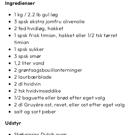
Ingredienser
1 kg / 2.2 lb gul løg
3 spsk ekstra jomfru olivenolie
2 fed hvidløg, hakket
1 spsk frisk timian, hakket eller 1/2 tsk tørret
timian
1 spsk sukker
3 spsk smør
1,2 liter vand
2 grøntsagsbouillonterninger
2 laurbærblade
2 dl hvidvin
2 tsk hvidvinseddike
1/2 baguette eller brød efter eget valg
2 dl Gruyère ost, revet, eller ost efter eget valg
salt og sort peber
Udstyr
Støbejerns Dutch oven