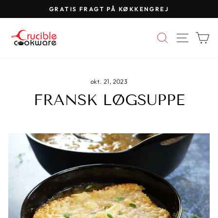
Spring
GRATIS FRAGT PÅ KØKKENGREJ
til
Pause
indhold
diasshow
SØG
WEBS
K
okt. 21, 2023
FRANSK LØGSUPPE