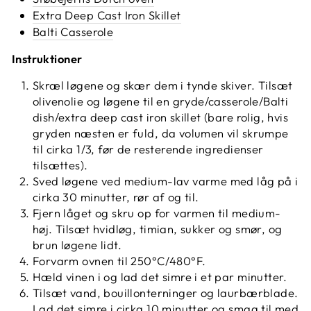
Extra Deep Cast Iron Skillet
Balti Casserole
Instruktioner
Skræl løgene og skær dem i tynde skiver. Tilsæt
olivenolie og løgene til en gryde/casserole/Balti
dish/extra deep cast iron skillet (bare rolig, hvis
gryden næsten er fuld, da volumen vil skrumpe
til cirka 1/3, før de resterende ingredienser
tilsættes).
Sved løgene ved medium-lav varme med låg på i
cirka 30 minutter, rør af og til.
Fjern låget og skru op for varmen til medium-
høj. Tilsæt hvidløg, timian, sukker og smør, og
brun løgene lidt.
Forvarm ovnen til 250°C/480°F.
Hæld vinen i og lad det simre i et par minutter.
Tilsæt vand, bouillonterninger og laurbærblade.
Lad det simre i cirka 10 minutter og smag til med