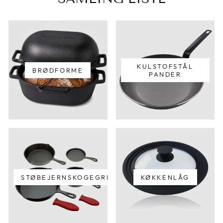
KULSTOFSTÅL
BRØDFORME
PANDER
STØBEJERNSKOGEGREJ
KØKKENLÅG