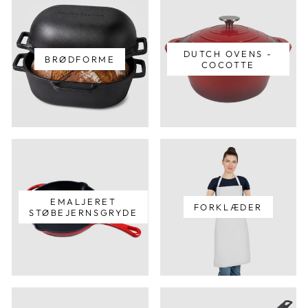
DUTCH OVENS -
BRØDFORME
COCOTTE
EMALJERET
FORKLÆDER
STØBEJERNSGRYDE