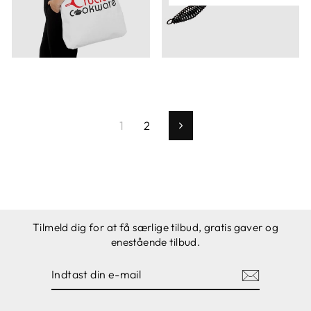
1
2
Næste
Tilmeld dig for at få særlige tilbud, gratis gaver og
enestående tilbud.
INDTAST
TILMELD
DIN
E-
MAIL