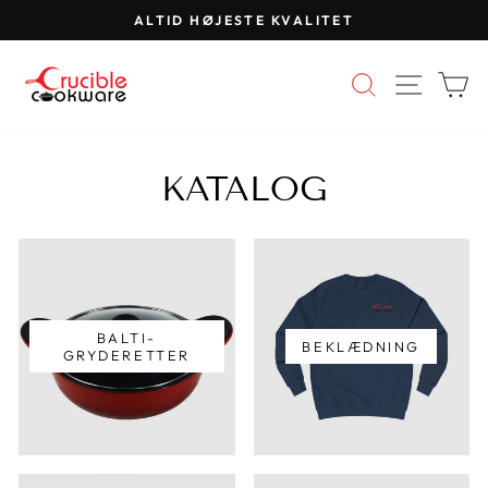
Spring
ALTID HØJESTE KVALITET
til
Pause
indhold
diasshow
SØG
WEBS
K
KATALOG
BALTI-
BEKLÆDNING
GRYDERETTER