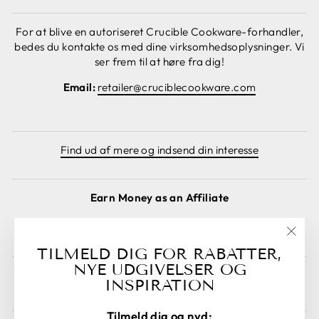
For at blive en autoriseret Crucible Cookware-forhandler,
bedes du kontakte os med dine virksomhedsoplysninger. Vi
ser frem til at høre fra dig!
Email:
retailer@cruciblecookware.com
Find ud af mere og indsend din interesse
Earn Money as an Affiliate
Sign Up as an Affiliate Here!
"Luk
TILMELD DIG FOR RABATTER,
(esc)
NYE UDGIVELSER OG
INSPIRATION
Annuller ordre
Tilmeld dig og nyd: