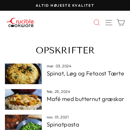
Spring
ALTID HØJESTE KVALITET
til
Pause
indhold
diasshow
SØG
WEBS
K
OPSKRIFTER
mar. 03, 2024
Spinat, Løg og Fetaost Tærte
feb. 25, 2024
Mafé med butternut græskar
nov. 01, 2021
Spinatpasta