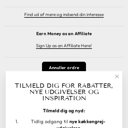
Find ud af mere og indsend din interesse
Earn Money as an Affiliate
Sign Up as an Affiliate Here!
Annuller ordre
"Luk
TILMELD DIG FOR RABATTER,
(esc)
NYE UDGIVELSER OG
Guest Posts
INSPIRATION
Read guest posts here.
Tilmeld dig og nyd:
Tidlig adgang til
nye køkkengrej-
udgivelser