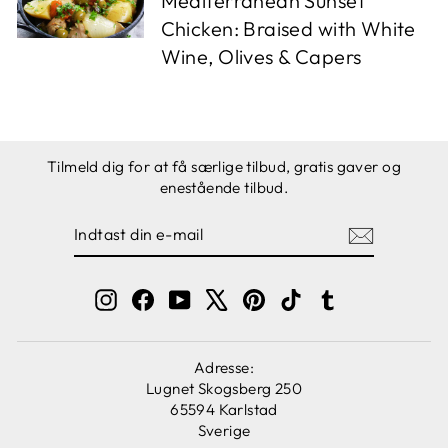
Mediterranean Sunset
Chicken: Braised with White
Wine, Olives & Capers
Tilmeld dig for at få særlige tilbud, gratis gaver og
enestående tilbud.
INDTAST
TILMELD
DIN
E-
MAIL
Instagram
Facebook
YouTube
X
Pinterest
TikTok
Tumblr
Adresse:
Lugnet Skogsberg 250
65594 Karlstad
Sverige