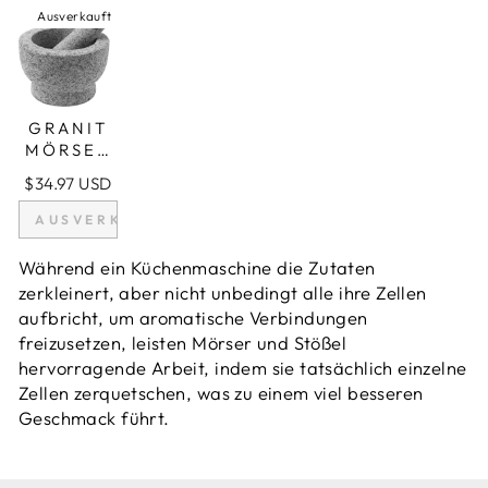
Ausverkauft
GRANIT
MÖRSER
UND
$34.97 USD
STÖSSEL S
ET, 2-1
AUSVERKAUFT
/3 T
ASSEN F
Während ein Küchenmaschine die Zutaten
ASSUNGS
zerkleinert, aber nicht unbedingt alle ihre Zellen
VERMÖG
aufbricht, um aromatische Verbindungen
EN, 6 Z
freizusetzen, leisten Mörser und Stößel
OLL + K
hervorragende Arbeit, indem sie tatsächlich einzelne
RATZSCH
UTZ & K
Zellen zerquetschen, was zu einem viel besseren
NOBLAU
Geschmack führt.
CHSCHÄ
LER