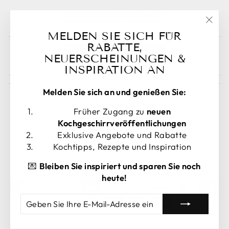
Sign Up as an Affiliate Here!
"Sch
MELDEN SIE SICH FÜR
(esc)
RABATTE,
Bestellung stornieren
NEUERSCHEINUNGEN &
INSPIRATION AN
Melden Sie sich an und genießen Sie:
Früher Zugang zu
neuen
Kochgeschirrveröffentlichungen
SPRACHE
Exklusive Angebote und Rabatte
Deutsch
Kochtipps, Rezepte und Inspiration
WÄHRUNG
Vereinigte Staaten (USD $)
💌
Bleiben Sie inspiriert und sparen Sie noch
heute!
GEBEN
ABONNIEREN
SIE
IHRE
E-