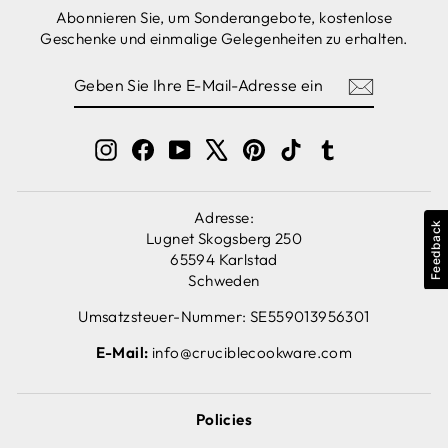
Abonnieren Sie, um Sonderangebote, kostenlose
Geschenke und einmalige Gelegenheiten zu erhalten.
GEBEN
ABONNIEREN
SIE
IHRE
E-
MAIL-
Instagram
Facebook
YouTube
X
Pinterest
TikTok
Tumblr
ADRESSE
EIN
Adresse:
Feedback
Lugnet Skogsberg 250
65594 Karlstad
Schweden
Umsatzsteuer-Nummer: SE559013956301
E-Mail:
info@cruciblecookware.com
Policies