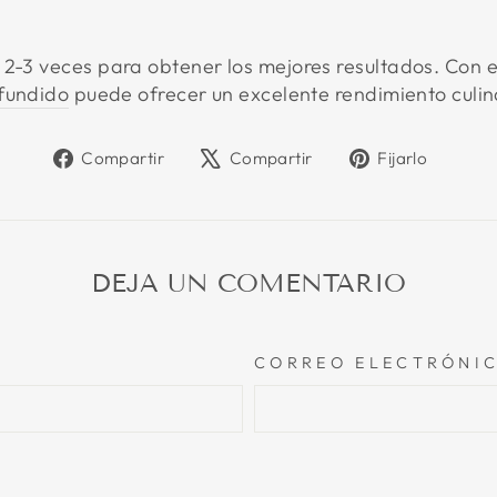
 2-3 veces para obtener los mejores resultados. Con 
 fundido
puede ofrecer un excelente rendimiento culi
Compartir
Tweet
Pin
Compartir
Compartir
Fijarlo
en
en
en
Facebook
X
Pinte
DEJA UN COMENTARIO
CORREO ELECTRÓNI