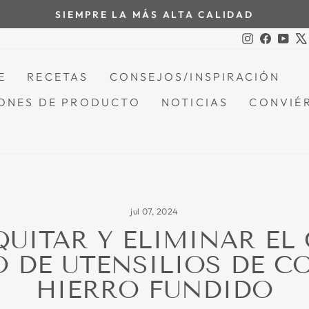
SIEMPRE LA MÁS ALTA CALIDAD
Pausar
Instagram
Facebo
You
presentación
de
E
RECETAS
CONSEJOS/INSPIRACIÓN
diapositivas
ONES DE PRODUCTO
NOTICIAS
CONVIÉR
jul 07, 2024
UITAR Y ELIMINAR EL
 DE UTENSILIOS DE C
HIERRO FUNDIDO