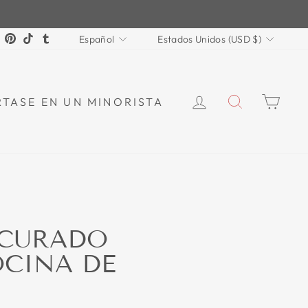
IDIOMA
MONEDA
ok
Tube
X
Pinterest
TikTok
Tumblr
Español
Estados Unidos (USD $)
INICIAR SESI
BUSCAR
CAR
TASE EN UN MINORISTA
 CURADO
OCINA DE