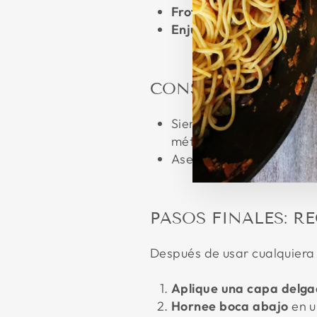
Frote con lana de acero
Enjuague y seque
a fon
CONSEJOS DE SEG
Siempre use
equipo de p
método de electrólisis.
Asegure
buena ventilac
PASOS FINALES: R
Después de usar cualquiera 
Aplique una capa delga
Hornee boca abajo
en u