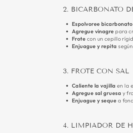
2. BICARBONATO D
Espolvoree bicarbonato
Agregue vinagre
para cr
Frote
con un cepillo rígi
Enjuague y repita
según
3. FROTE CON SAL
Caliente la vajilla
en la e
Agregue sal gruesa
y fr
Enjuague y seque
a fon
4. LIMPIADOR DE