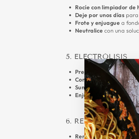
Rocíe con limpiador de 
Deje por unos días
para 
Frote y enjuague
a fond
Neutralice
con una soluc
5. ELECTRÓLISIS
Prepare un recipiente
co
Conecte los electrodos
:
Sumérjalo y active
: dej
Enjuague y vuelva a cur
6. REMOJO EN VI
Remoje en una solución