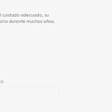
el cuidado adecuado, su
nario durante muchos años.
rest
CO