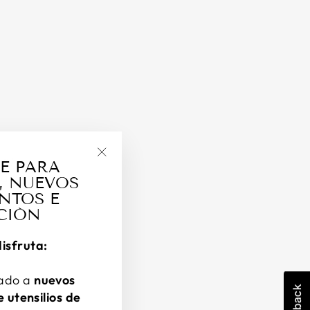
io).
E PARA
"Cerrar
ido.
, NUEVOS
(esc)"
NTOS E
CIÓN
disfruta:
pado a
nuevos
 utensilios de