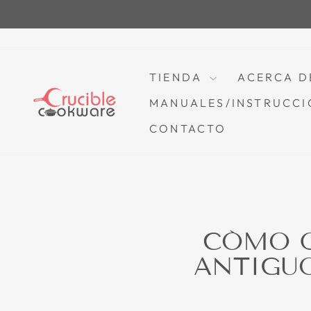
Saltar
al
contenido
TIENDA
ACERCA D
MANUALES/INSTRUCCI
CONTACTO
CÓMO Q
ANTIGUO