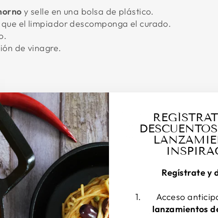
horno
y selle en una bolsa de plástico.
que el limpiador descomponga el curado.
o.
ión de vinagre.
n una solución electrolítica (agua y carbonato de sod
REGÍSTRAT
 positivo a un metal sacrificial, negativo al hierro fund
DESCUENTOS
e que el proceso funcione durante varias horas.
LANZAMIE
ar
.
INSPIRA
Regístrate y 
NAGRE
Acceso antici
lanzamientos de
 50/50
de agua y vinagre blanco hasta por una hora.