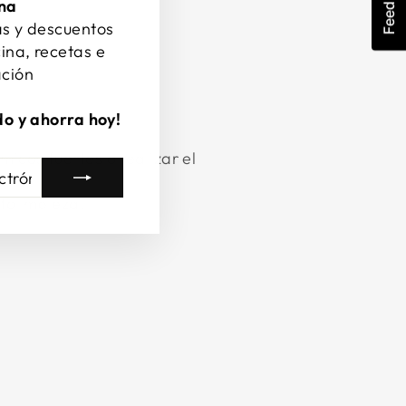
Feedback
ina
as y descuentos
ina, recetas e
ación
do y ahorra hoy!
icos fuertes o realizar el
utolimpieza.