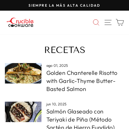
Saltar
SIEMPRE LA MÁS ALTA CALIDAD
al
Pausar
contenido
presentación
BUSCAR
NAVE
C
de
diapositivas
RECETAS
ago 01, 2025
Golden Chanterelle Risotto
with Garlic-Thyme Butter-
Basted Salmon
jun 10, 2025
Salmón Glaseado con
Teriyaki de Piña (Método
Sartén de Hierro Fundido)