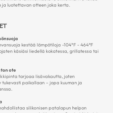
 ja luotettavan otteen joka kerta.
ET
mönsuoja
hvansuoja kestää lämpötiloja -104°F - 464°F
jaten käsiäsi liedellä kokatessa, grillatessa tai
aton ote
ikkipinta tarjoaa lisävakautta, joten
y tukevasti paikallaan – jopa kuuman ja
anssa.
a
ahdollistaa silikonisen patalapun helpon