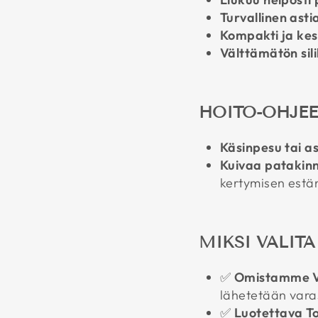
Turvallinen ast
Kompakti ja ke
Välttämätön sili
HOITO-OHJEE
Käsinpesu tai 
Kuivaa patakinn
kertymisen estä
MIKSI VALIT
✅
Omistamme 
lähetetään var
✅
Luotettava To