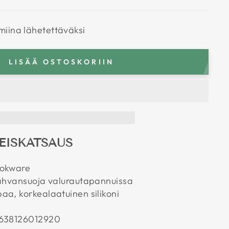
miina lähetettäväksi
LISÄÄ OSTOSKORIIN
EISKATSAUS
ookware
kahvansuoja valurautapannuissa
a, korkealaatuinen silikoni
638126012920