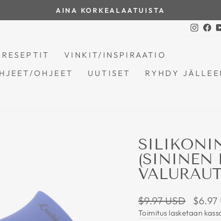
AINA KORKEALAATUISTA
Pysäytä
Insta
Fa
diaesitys
RESEPTIT
VINKIT/INSPIRAATIO
HJEET/OHJEET
UUTISET
RYHDY JÄLLEE
SILIKONI
(SININEN 
VALURAUT
Normaali
Alennu
$9.97 USD
$6.97
hinta
Toimitus
lasketaan kassa