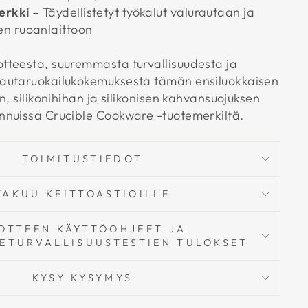
erkki
– Täydellistetyt työkalut valurautaan ja
n ruoanlaittoon
tteesta, suuremmasta turvallisuudesta ja
autaruokailukokemuksesta tämän ensiluokkaisen
n, silikonihihan ja silikonisen kahvansuojuksen
nnuissa Crucible Cookware -tuotemerkiltä.
TOIMITUSTIEDOT
TAKUU KEITTOASTIOILLE
OTTEEN KÄYTTÖOHJEET JA
KETURVALLISUUSTESTIEN TULOKSET
KYSY KYSYMYS