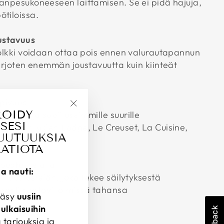
ianpesukoneeseen laittamisen. Se ei pidä hajuja,
ötiloissa.
ustavuus
iholkki voidaan ottaa pois ennen valurautapannun
tarjoten enemmän joustavuutta kuin kiinteät
opivuus
RÖIDY
vansuoja sopii useimmille suurille
"Sulje
SESI
 mukaan lukien Lodge, Le Creuset, La Cuisine,
(esc)"
UUTUUKSIA
.
AATIOTA
ipustusreiällä
ja nauti:
 ripustusreiän, joka tekee säilytyksestä
lposti saatavilla missä tahansa
ääsy
uusiin
.
julkaisuihin
 tarjouksia ja