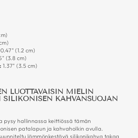
 cm)
 cm)
0.47" (1.2 cm)
5" (3.8 cm)
:
1.37" (3.5 cm)
 LUOTTAVAISIN MIELIN
N SILIKONISEN KAHVANSUOJAN
 pysy hallinnassa keittiössä tämän
ikonisen patalapun ja kahvaholkin avulla.
suunniteltu lämmönkestävä silikonikahva takaa