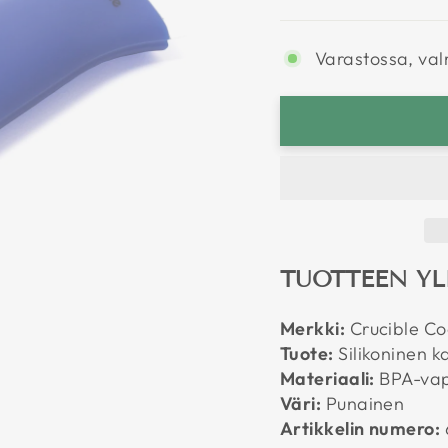
Varastossa, val
TUOTTEEN YL
Merkki:
Crucible C
Tuote:
Silikoninen 
Materiaali:
BPA-vapa
Väri:
Punainen
Artikkelin numero: