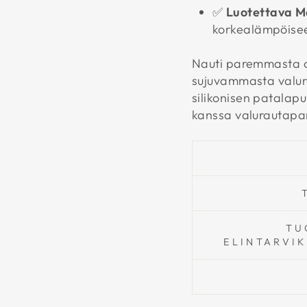
✅
Luotettava M
korkealämpöisee
Nauti paremmasta o
sujuvammasta valur
silikonisen patalapu
kanssa valurautapa
TU
ELINTARVI