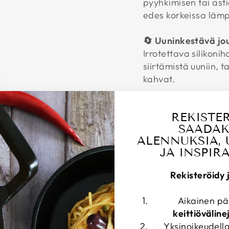
pyyhkimisen tai ast
edes korkeissa lämp
🔄 Uuninkestävä jo
Irrotettava silikon
siirtämistä uuniin, 
kahvat.
🔩 Yleinen yhteens
REKISTE
Tämä silikoninen kah
SAADAK
valurautamerkeille,
ALENNUKSIA, 
Cuisinart ja Wagner
JA INSPIR
📌 Tilaa säästävä r
Rekisteröidy 
Sisältää integroidun
yksinkertaista ja he
Aikainen p
keittiöympäristössä
keittiöväline
Yksinoikeudella