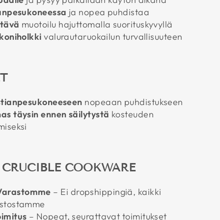
ianpesukoneessa
ja nopea puhdistaa
stävä
muotoilu hajuttomalla suorituskyvyllä
koniholkki
valurautaruokailun turvallisuuteen
T
astianpesukoneeseen
nopeaan puhdistukseen
as täysin ennen säilytystä
kosteuden
miseksi
A CRUCIBLE COOKWARE
Varastomme
– Ei dropshippingiä, kaikki
astostamme
imitus
– Nopeat, seurattavat toimitukset