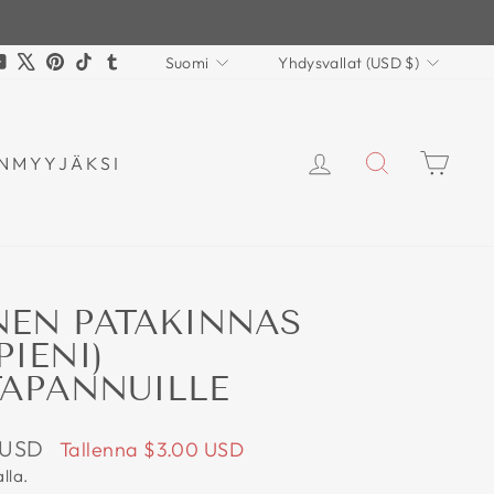
KIELI
VALUUTTA
gram
cebook
YouTube
X
Pinterest
TikTok
Tumblr
Suomi
Yhdysvallat (USD $)
KIRJAUDU SI
HAKU
OST
NMYYJÄKSI
NEN PATAKINNAS
PIENI)
APANNUILLE
shinta
 USD
Tallenna
$3.00 USD
lla.