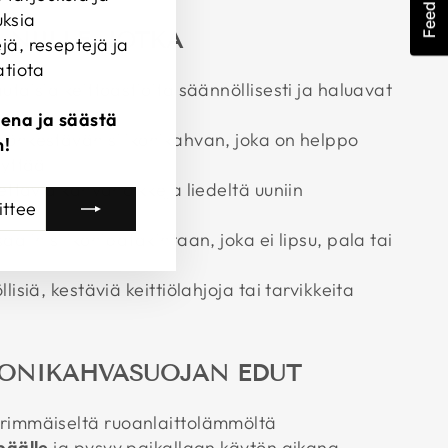
Feedback
ksia
 NIILLE, JOTKA
jä, reseptejä ja
atiota
utaisia keittoastioita säännöllisesti ja haluavat
eena ja säästä
mönkestävän silikonikahvan, joka on helppo
n!
lyttää
tettavia kahvaholkkeja liedeltä uuniin
TTEESI
alin silikonipatakintaan, joka ei lipsu, pala tai
lisiä, kestäviä keittiölahjoja tai tarvikkeita
KONIKAHVASUOJAN EDUT
rimmäiseltä ruoanlaittolämmöltä
päälle
ja pysyy paikallaan käytön aikana