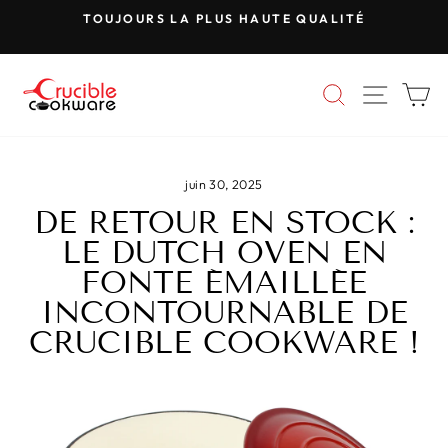
Passer
TOUJOURS LA PLUS HAUTE QUALITÉ
au
Mettre
contenu
le
diaporama
RECHERC
NAVIG
P
en
pause
juin 30, 2025
DE RETOUR EN STOCK :
LE DUTCH OVEN EN
FONTE ÉMAILLÉE
INCONTOURNABLE DE
CRUCIBLE COOKWARE !