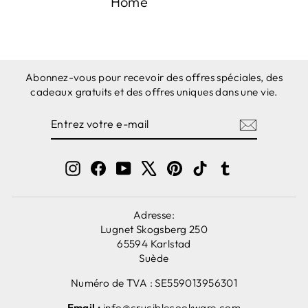
Home
Abonnez-vous pour recevoir des offres spéciales, des
cadeaux gratuits et des offres uniques dans une vie.
ENTREZ
S'ABONNER
VOTRE
E-
MAIL
Instagram
Facebook
YouTube
X
Pinterest
TikTok
Tumblr
Adresse:
Lugnet Skogsberg 250
65594 Karlstad
Suède
Numéro de TVA : SE559013956301
Email :
info@cruciblecookware.com