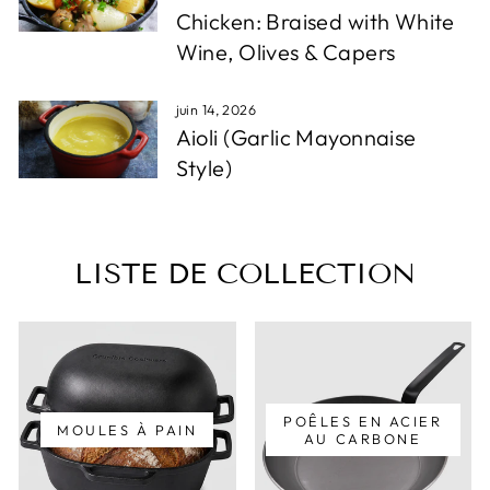
Chicken: Braised with White
Wine, Olives & Capers
juin 14, 2026
Aioli (Garlic Mayonnaise
Style)
LISTE DE COLLECTION
POÊLES EN ACIER
MOULES À PAIN
AU CARBONE