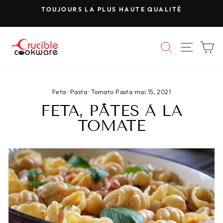
Passer
TOUJOURS LA PLUS HAUTE QUALITÉ
au
Mettre
contenu
le
diaporama
RECHERC
NAVIG
P
en
pause
Feta
·
Pasta
·
Tomato Pasta
·
mai 15, 2021
FETA, PÂTES À LA
TOMATE