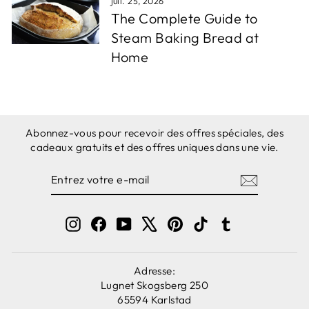
juil. 25, 2026
The Complete Guide to
Steam Baking Bread at
Home
Abonnez-vous pour recevoir des offres spéciales, des
cadeaux gratuits et des offres uniques dans une vie.
ENTREZ
S'ABONNER
VOTRE
E-
MAIL
Instagram
Facebook
YouTube
X
Pinterest
TikTok
Tumblr
Adresse:
Lugnet Skogsberg 250
65594 Karlstad