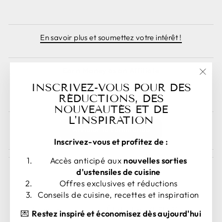
En savoir plus et soumettez votre intérêt !
Earn Money as an Affiliate
"Fer
INSCRIVEZ-VOUS POUR DES
Sign Up as an Affiliate Here!
(esc)
RÉDUCTIONS, DES
NOUVEAUTÉS ET DE
L'INSPIRATION
Annuler la commande
Inscrivez-vous et profitez de :
Accès anticipé aux
nouvelles sorties
d'ustensiles de cuisine
Offres exclusives et réductions
Conseils de cuisine, recettes et inspiration
LANGUE
DEVISE
Français
États-Unis (USD $)
💌
Restez inspiré et économisez dès aujourd'hui