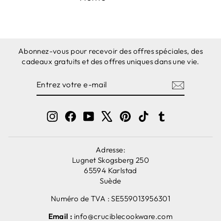
Abonnez-vous pour recevoir des offres spéciales, des
cadeaux gratuits et des offres uniques dans une vie.
ENTREZ
S'ABONNER
VOTRE
E-
MAIL
Instagram
Facebook
YouTube
X
Pinterest
TikTok
Tumblr
Adresse:
Lugnet Skogsberg 250
65594 Karlstad
Suède
Numéro de TVA : SE559013956301
Email :
info@cruciblecookware.com