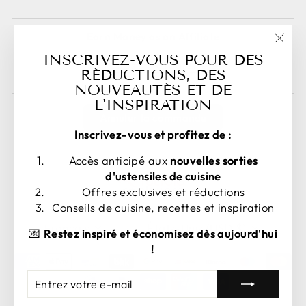
Earn Money as an Affiliate
"Fer
INSCRIVEZ-VOUS POUR DES
Sign Up as an Affiliate Here!
(esc)
RÉDUCTIONS, DES
NOUVEAUTÉS ET DE
L'INSPIRATION
Annuler la commande
Inscrivez-vous et profitez de :
Accès anticipé aux
nouvelles sorties
d'ustensiles de cuisine
Offres exclusives et réductions
Conseils de cuisine, recettes et inspiration
LANGUE
DEVISE
Français
États-Unis (USD $)
💌
Restez inspiré et économisez dès aujourd'hui
!
ENTREZ
S'ABONNER
VOTRE
E-