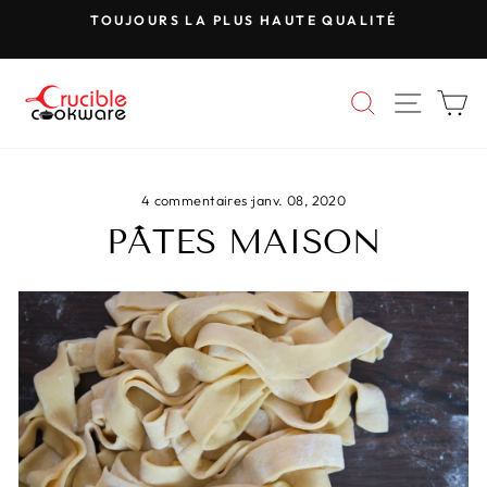
Passer
TOUJOURS LA PLUS HAUTE QUALITÉ
au
Mettre
contenu
le
diaporama
RECHERC
NAVIG
P
en
pause
4 commentaires
·
janv. 08, 2020
PÂTES MAISON