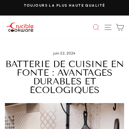
Passer
TOUJOURS LA PLUS HAUTE QUALITÉ
au
Mettre
contenu
le
diaporama
RECHERC
NAVIG
P
en
pause
juin 22, 2024
BATTERIE DE CUISINE EN
FONTE : AVANTAGES
DURABLES ET
ÉCOLOGIQUES