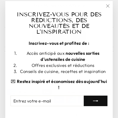
Earn Money as an Affiliate
"Fer
INSCRIVEZ-VOUS POUR DES
Sign Up as an Affiliate Here!
(esc)
RÉDUCTIONS, DES
NOUVEAUTÉS ET DE
L'INSPIRATION
Annuler la commande
Inscrivez-vous et profitez de :
Accès anticipé aux
nouvelles sorties
d'ustensiles de cuisine
Offres exclusives et réductions
Conseils de cuisine, recettes et inspiration
LANGUE
DEVISE
Français
États-Unis (USD $)
💌
Restez inspiré et économisez dès aujourd'hui
!
ENTREZ
S'ABONNER
VOTRE
E-
MAIL
© 2026 Crucible Cookware