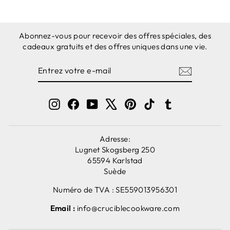
Abonnez-vous pour recevoir des offres spéciales, des
cadeaux gratuits et des offres uniques dans une vie.
ENTREZ
S'ABONNER
VOTRE
E-
MAIL
Instagram
Facebook
YouTube
X
Pinterest
TikTok
Tumblr
Adresse:
Lugnet Skogsberg 250
65594 Karlstad
Suède
Numéro de TVA : SE559013956301
Email :
info@cruciblecookware.com