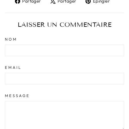
Partager
Tweeter
Épingl
Partager
Partager
Épingler
sur
sur
sur
Facebook
X
Pinter
LAISSER UN COMMENTAIRE
NOM
EMAIL
MESSAGE