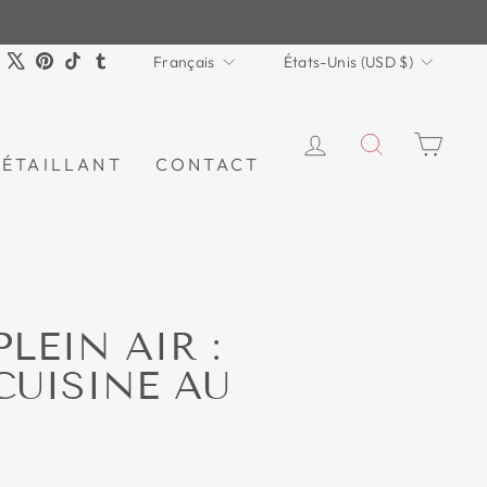
LANGUE
DEVISE
am
ebook
YouTube
X
Pinterest
TikTok
Tumblr
Français
États-Unis (USD $)
SE CONNECTE
RECHER
PAN
DÉTAILLANT
CONTACT
LEIN AIR :
CUISINE AU