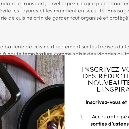
endant le transport, enveloppez chaque pièce dans une 
évite les rayures et les maintient en sécurité. Envisag
rie de cuisine afin de garder tout organisé et protégé
re batterie de cuisine directement sur les braises du
n à haute température comme saisir des viandes ou fair
un trépied ou une grille pour positionner votre batterie
le pour mijoter des soupes ou cuire lentement des rag
INSCRIVEZ-V
me.
DES RÉDUCTI
NOUVEAUTÉ
nterrez un Dutch oven dans des braises chaudes pour 
L'INSPIR
rfaite pour cuire du pain, des casseroles ou même de
 fournissant des températures constantes pour une cuis
Inscrivez-vous et 
Accès anticipé
sorties d'ustens