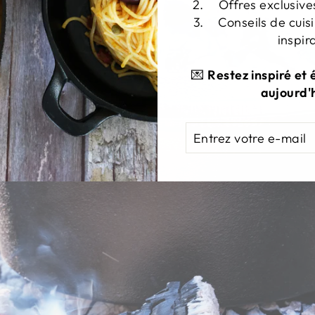
Offres exclusive
Conseils de cuisi
inspir
💌
Restez inspiré et
aujourd'h
ENTREZ
S'ABONNER
VOTRE
E-
MAIL