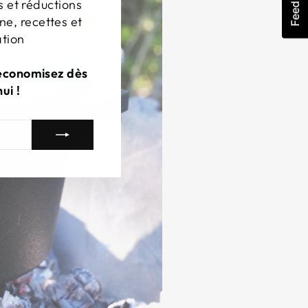
Feedback
s et réductions
ne, recettes et
ation
 économisez dès
ui !