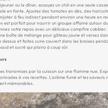
éjeuner ou le dîner, essayez un chili en une seule cass
le en fonte. Ajoutez des tomates en dés, des haricots,
 mijoter à feu indirect pendant environ une heure en 
eux est parfait pour nourrir un groupe affamé autour d
minez votre repas avec un délicieux campfire cobbler
une boîte de mélange pour gâteau jaune et versez dan
le dessus et faites cuire couvert dans les braises pen
haud et sucré qui plaira à coup sûr.
urs
lles transmises par la cuisson sur une flamme nue. Ex
arinades à vos recettes. L'arôme fumé et les saveurs 
ment mémorables.