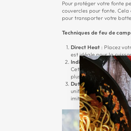
Pour protéger votre fonte p
couvercles pour fonte. Cela 
pour transporter votre batte
Techniques de feu de camp
Direct Heat
: Placez vot
est idéale pour la cuisso
Indirect Heat
: Utilisez 
Cette technique est idéa
plus contrôlée et unifor
Dutch Oven Cooking
: E
uniforme tout autour, pa
imite l'effet d'un four,