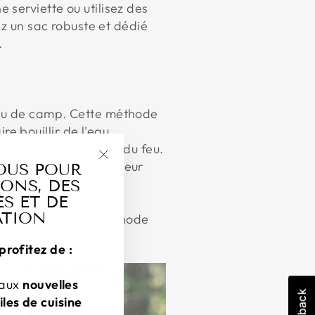
serviette ou utilisez des
ez un sac robuste et dédié
.
 feu de camp. Cette méthode
e bouillir de l'eau.
 de cuisine au-dessus du feu.
oûts, offrant une chaleur
OUS POUR
"Fermer
ONS, DES
(esc)"
S ET DE
obtenir une chaleur
ATION
s desserts. Cette méthode
son complète.
profitez de :
 aux
nouvelles
iles de cuisine