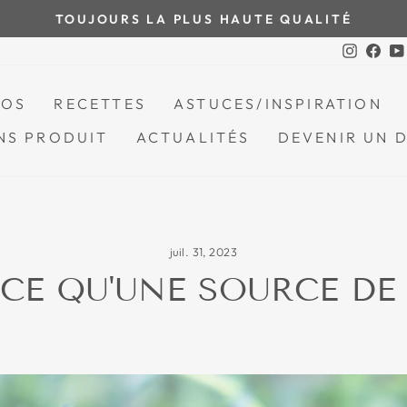
TOUJOURS LA PLUS HAUTE QUALITÉ
Mettre
Instagr
Fac
le
diaporama
POS
RECETTES
ASTUCES/INSPIRATION
en
pause
NS PRODUIT
ACTUALITÉS
DEVENIR UN 
juil. 31, 2023
-CE QU'UNE SOURCE DE