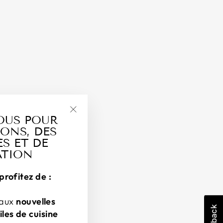
OUS POUR
"Fermer
ONS, DES
(esc)"
S ET DE
ATION
profitez de :
 aux
nouvelles
iles de cuisine