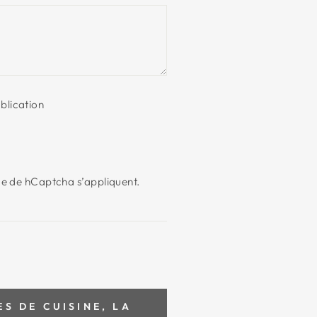
blication
ce
de hCaptcha s’appliquent.
S DE CUISINE, LA