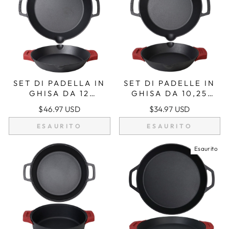
SET DI PADELLA IN
SET DI PADELLE IN
GHISA DA 12
GHISA DA 10,25
POLLICI (30 CM)
POLLICI/26 CM CON
$46.97 USD
$34.97 USD
CON MANICI A
MANICI A DOPPIO
DOPPIO ANELLO,
ANELLO, PADELLA,
ESAURITO
ESAURITO
PADELLA PER
PRESINE IN
FRIGGERE, PRESINE
SILICONE
Esaurito
IN SILICONE