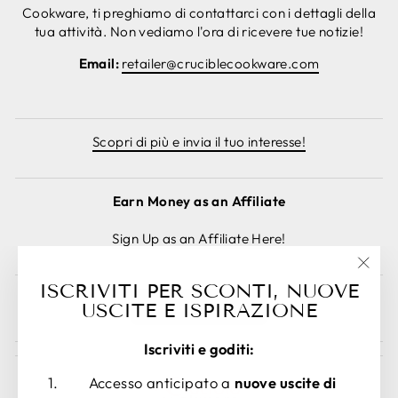
Cookware, ti preghiamo di contattarci con i dettagli della
tua attività. Non vediamo l'ora di ricevere tue notizie!
Email:
retailer@cruciblecookware.com
Scopri di più e invia il tuo interesse!
Earn Money as an Affiliate
Sign Up as an Affiliate Here!
"Chiu
ISCRIVITI PER SCONTI, NUOVE
(esc)
Annulla ordine
USCITE E ISPIRAZIONE
Iscriviti e goditi:
Accesso anticipato a
nuove uscite di