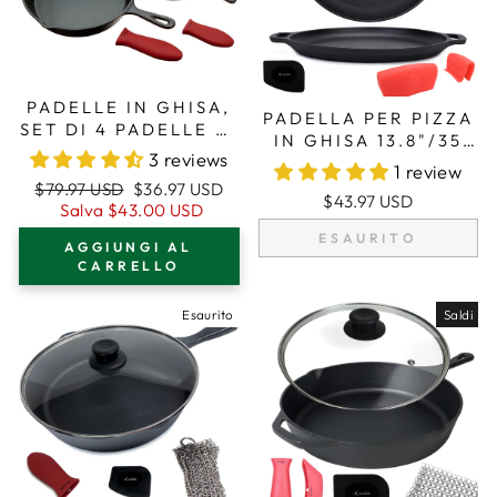
PADELLE IN GHISA,
PADELLA PER PIZZA
SET DI 4 PADELLE DI
IN GHISA 13.8"/35
DIVERSE
3 reviews
CM, TEGLIA DA
1 review
DIMENSIONI, 2
FORNO, PIASTRA DA
Prezzo
Prezzo
$79.97 USD
$36.97 USD
PRESINE IN
$43.97 USD
CUCINA, MANICI IN
regolare
di
Salva
$43.00 USD
SILICONE
SILICONE E
vendita
ESAURITO
AGGIUNGI AL
RASCHIETTO
CARRELLO
Esaurito
Saldi