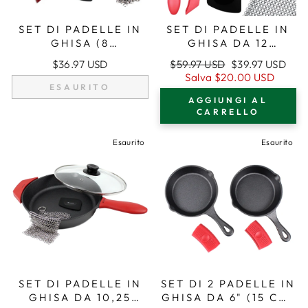
SET DI PADELLE IN
SET DI PADELLE IN
GHISA (8
GHISA DA 12
POLLICI/20CM),
POLLICI (30,5 CM),
Prezzo
Prezzo
$36.97 USD
$59.97 USD
$39.97 USD
PRESINA IN
MANICI IN
regolare
di
Salva
$20.00 USD
SILICONE,
SILICONE,
ESAURITO
vendita
COPERCHIO IN
COPERCHIO IN
AGGIUNGI AL
VETRO,
VETRO,
CARRELLO
DETERGENTE PER
DETERGENTE PER
GHISA, RASCHIETTO
GHISA, RASCHIETTO
Esaurito
Esaurito
SET DI PADELLE IN
SET DI 2 PADELLE IN
GHISA DA 10,25
GHISA DA 6" (15 CM)