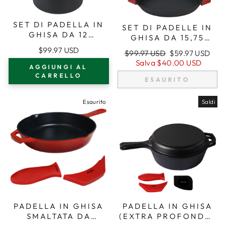
SET DI PADELLA IN
SET DI PADELLE IN
GHISA DA 12
GHISA DA 15,75
POLLICI/30 CM
POLLICI (40 CM)
$99.97 USD
Prezzo
Prezzo
$99.97 USD
$59.97 USD
(EXTRA PROFONDO)
CON MANICI A
regolare
di
Salva
$40.00 USD
CON MANICI AD
AGGIUNGI AL
DOPPIO ANELLO,
vendita
ANELLO DOPPIO,
CARRELLO
PADELLA, PRESINE
ESAURITO
PADELLA PER
IN SILICONE
FRIGGERE, PRESINE
Esaurito
Saldi
IN SILICONE
PADELLA IN GHISA
PADELLA IN GHISA
SMALTATA DA
(EXTRA PROFONDA)