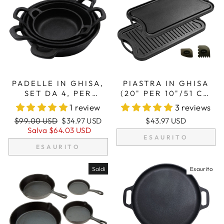
PADELLE IN GHISA,
PIASTRA IN GHISA
SET DA 4, PER
(20" PER 10"/51 CM
SERVIRE, CUCINARE,
X 26 CM),
1 review
3 reviews
CUOCERE AL FORNO
REVERSIBILE,
Prezzo
Prezzo
$99.00 USD
$34.97 USD
$43.97 USD
7.87”–4.72” (20 CM –
COMBINAZIONE
regolare
di
Salva
$64.03 USD
12 CM), RESISTENTI
GRIGLIA E PIASTRA,
ESAURITO
vendita
AL FORNO
ADATTA PER DUE
ESAURITO
FUOCHI DEL PIANO
COTTURA
Saldi
Esaurito