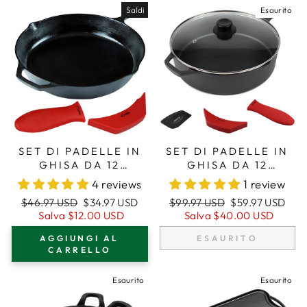
Saldi
Esaurito
SET DI PADELLE IN
SET DI PADELLE IN
GHISA DA 12
GHISA DA 12
POLLICI/30,5 CM,
POLLICI/30,5 CM
4 reviews
1 review
PADELLA, MANICI IN
(EXTRA
Prezzo
Prezzo
Prezzo
Prezzo
$46.97 USD
$34.97 USD
$99.97 USD
$59.97 USD
SILICONE
PROFONDO),
regolare
di
regolare
di
Salva
$12.00 USD
Salva
$40.00 USD
MANICI IN
vendita
vendita
SILICONE,
AGGIUNGI AL
ESAURITO
COPERCHIO IN
CARRELLO
VETRO, RASCHIETTO
Esaurito
Esaurito