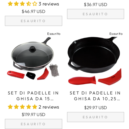
POLLICI/26 CM,
CON 2
3 reviews
$36.97 USD
MANICI IN
IMPUGNATURE IN
$46.97 USD
SILICONE,
SILICONE PER
ESAURITO
COPERCHIO IN
MANICO
ESAURITO
VETRO,
DETERGENTE PER
Esaurito
Esaurito
GHISA, RASCHIETTO
SET DI PADELLE IN
SET DI PADELLE IN
GHISA DA 15
GHISA DA 10,25
POLLICI (38 CM),
POLLICI/26 CM,
2 reviews
$29.97 USD
MANICI IN
INCLUSI GRANDI E
$119.97 USD
SILICONE,
SUPPORTI
ESAURITO
COPERCHIO IN
ASSISTENTI PER
ESAURITO
VETRO,
PENTOLE