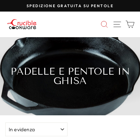
Vai
SPEDIZIONE GRATUITA SU PENTOLE
al
Metti
contenuto
in
CERCA
NAVI
C
pausa
la
presentazione
PADELLE E PENTOLE IN
GHISA
ORDINA