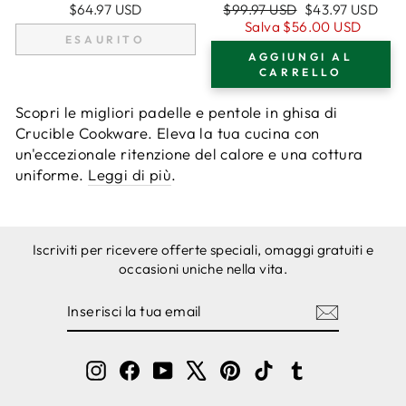
10,25"/26 CM,
- 10,25 POLLICI (26
Prezzo
Prezzo
$64.97 USD
$99.97 USD
$43.97 USD
PADELLA PER
CM) CON
regolare
di
Salva
$56.00 USD
FRIGGERE + 2
COPERCHIO PER
ESAURITO
vendita
COPERTURE PER
PADELLA, PADELLE
AGGIUNGI AL
MANICI IN SILICONE
+ COPRI MANICO IN
CARRELLO
SILICONE -
PENTOLE SICURE
Scopri le migliori padelle e pentole in ghisa di
PER FORNO - USO
Crucible Cookware. Eleva la tua cucina con
INTERNO/ESTERNO
un'eccezionale ritenzione del calore e una cottura
- UTILIZZABILE SU
uniforme.
Leggi di più
.
QUALSIASI PIANO
COTTURA, GRIGLIA,
COMPATIBILE CON
INDUZIONE
Iscriviti per ricevere offerte speciali, omaggi gratuiti e
occasioni uniche nella vita.
INSERISCI
ISCRIVITI
LA
TUA
EMAIL
Instagram
Facebook
YouTube
X
Pinterest
TikTok
Tumblr