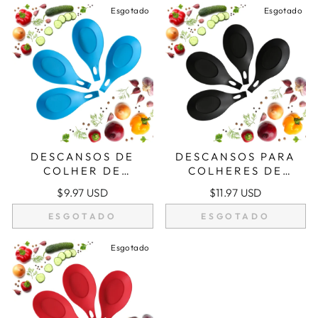
Esgotado
Esgotado
DESCANSOS DE
DESCANSOS PARA
COLHER DE
COLHERES DE
SILICONE
SILICONE
$9.97 USD
$11.97 USD
(CONJUNTO DE 4) -
(CONJUNTO DE 4) -
TURQUESA
PRETO
ESGOTADO
ESGOTADO
Esgotado