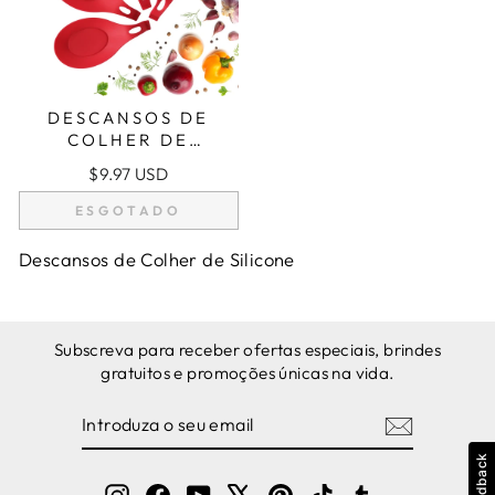
DESCANSOS DE
COLHER DE
SILICONE
$9.97 USD
(CONJUNTO DE 4) -
VERMELHO
ESGOTADO
Descansos de Colher de Silicone
Subscreva para receber ofertas especiais, brindes
gratuitos e promoções únicas na vida.
INTRODUZA
SUBSCREVER
O
SEU
Feedback
EMAIL
Instagram
Facebook
YouTube
X
Pinterest
TikTok
Tumblr