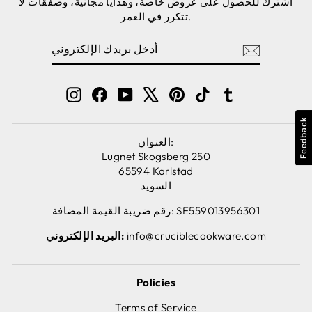
اشترك للحصول على عروض خاصة، وهدايا مجانية، وصفقات لا
تتكرر في العمر.
أدخل
اشترك
بريدك
الإلكتروني
Instagram
Facebook
YouTube
X
Pinterest
TikTok
Tumblr
Feedback
العنوان:
Lugnet Skogsberg 250
65594 Karlstad
السويد
رقم ضريبة القيمة المضافة: SE559013956301
info@cruciblecookware.com
البريد الإلكتروني:
Policies
Terms of Service