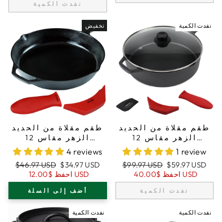
نفدت الكمية
نفدت الكمية
تخفيض
طقم مقلاة من الحديد
طقم مقلاة من الحديد
الزهر مقاس 12
الزهر مقاس 12
بوصة/30,5 سم
بوصة/30,5 سم، مقلاة
4 reviews
1 review
(عميقة جدًا)، حوامل
للقلي، حوامل مقابض
سعر
السعر
سعر
السعر
$46.97 USD
$34.97 USD
$99.97 USD
$59.97 USD
مقابض من السيليكون،
من السيليكون
البيع
العادي
البيع
العادي
$40.00 USD
احفظ
$12.00 USD
احفظ
غطاء زجاجي، مكشطة
نفدت الكمية
أضف إلى السلة
نفدت الكمية
نفدت الكمية