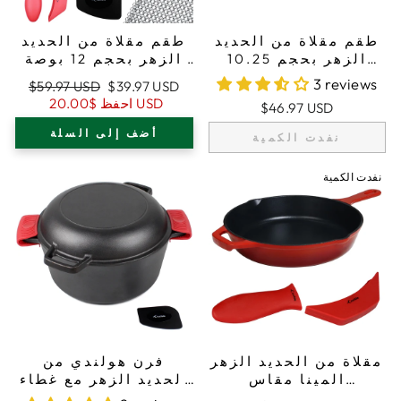
طقم مقلاة من الحديد
طقم مقلاة من الحديد
الزهر بحجم 10.25
الزهر بحجم 12 بوصة
بوصة/26 سم، حوامل
(30,5 سم)، حوامل
3 reviews
سعر
السعر
$59.97 USD
$39.97 USD
مقابض من السيليكون،
مقابض من السيليكون،
البيع
العادي
$20.00 USD
احفظ
$46.97 USD
غطاء زجاجي، منظف
غطاء زجاجي، منظف
حديد زهر، مكشطة
حديد زهر، مكشطة
أضف إلى السلة
نفدت الكمية
نفدت الكمية
مقلاة من الحديد الزهر
فرن هولندي من
المينا مقاس
الحديد الزهر مع غطاء
10.25"/26 سم، مقلاة
مقلاة - 10.23” (26