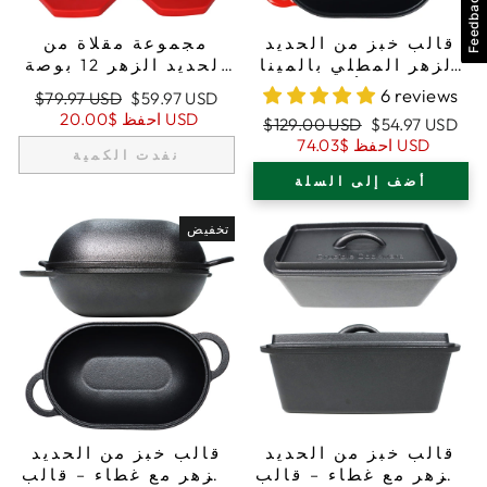
Feedback
قالب خبز من الحديد
مجموعة مقلاة من
الزهر المطلي بالمينا
الحديد الزهر 12 بوصة
مع غطاء، أحمر، آمن
(30,5 سم) و10.25
6 reviews
سعر
السعر
$79.97 USD
$59.97 USD
للاستخدام في الفرن،
بوصة (26 سم)، تشمل
البيع
العادي
$20.00 USD
احفظ
سعر
السعر
$129.00 USD
$54.97 USD
مجموعة خبز حرفية -
حوامل أواني كبيرة
البيع
العادي
$74.03 USD
احفظ
قالب رغيف
ومساعدة
نفدت الكمية
أضف إلى السلة
تخفيض
قالب خبز من الحديد
قالب خبز من الحديد
الزهر مع غطاء – قالب
الزهر مع غطاء – قالب