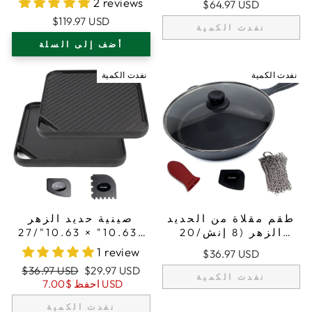
2 reviews
$64.97 USD
قلي + 2 أغطية مقابض
سم) قطر، 4.8 لتر
$119.97 USD
من السيليكون
نفدت الكمية
أضف إلى السلة
نفدت الكمية
نفدت الكمية
طقم مقلاة من الحديد
صينية حديد الزهر
الزهر (8 إنش/20
(10.63" × 10.63"/27
سم)، حامل قدر من
سم × 27 سم)، قابلة
1 review
$36.97 USD
السيليكون، غطاء
للعكس، مقلاة شواية
سعر
السعر
$36.97 USD
$29.97 USD
زجاجي، منظف الحديد
ومقلاة مسطحة كومبو
نفدت الكمية
البيع
العادي
$7.00 USD
احفظ
الزهر، مكشطة
نفدت الكمية