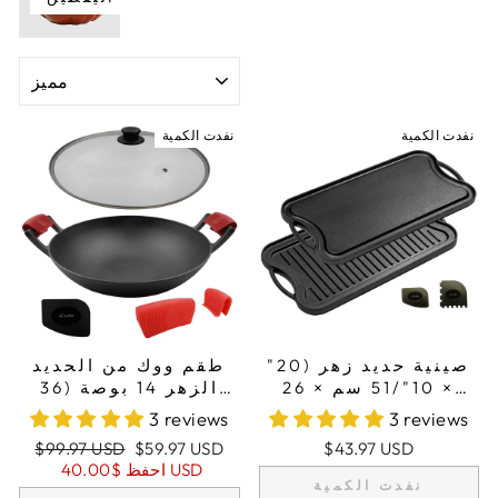
فرز
نفدت الكمية
نفدت الكمية
صينية حديد زهر (20"
طقم ووك من الحديد
× 10"/51 سم × 26
الزهر 14 بوصة (36
سم)، قابلة للعكس،
سم)، غطاء زجاجي،
3 reviews
3 reviews
مزيج شواية وصينية،
حاملان لمقابض من
سعر
السعر
$99.97 USD
$59.97 USD
$43.97 USD
تناسب موقدين على
السيليكون، مكشطة
البيع
العادي
$40.00 USD
احفظ
الموقد
واحدة
نفدت الكمية