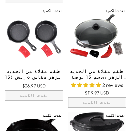
نفدت الكمية
نفدت الكمية
طقم مقلاة من الحديد
طقم مقلاة من الحديد
الزهر بحجم 15 بوصة
الزهر مقاس 6 إنش (15
(38 سم)، حوامل
سم) مكون من قطعتين
2 reviews
$36.97 USD
مقابض من السيليكون،
مع 2 مقابض حاملة من
$119.97 USD
غطاء زجاجي، منظف
السيليكون
نفدت الكمية
حديد زهر، مكشطة
نفدت الكمية
نفدت الكمية
نفدت الكمية