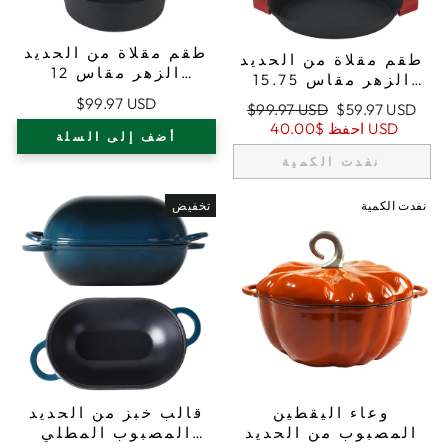
طقم مقلاة من الحديد
طقم مقلاة من الحديد
الزهر مقاس 12
الزهر مقاس 15.75
بوصة/30 سم (عميقة
بوصة (40 سم)
$99.97 USD
سعر
السعر
$99.97 USD
$59.97 USD
جدًا) مع مقابض
بمقابض مزدوجة على
البيع
العادي
$40.00 USD
احفظ
مزدوجة على شكل
أضف إلى السلة
شكل حلقة، مقلاة
حلقة، مقلاة للقلي،
للقلي، حوامل أواني
نفدت الكمية
حوامل أواني من
من السيليكون
السيليكون
نفدت الكمية
تخفيض
وعاء اليقطين
قالب خبز من الحديد
المصبوب من الحديد
المصبوب المطلي