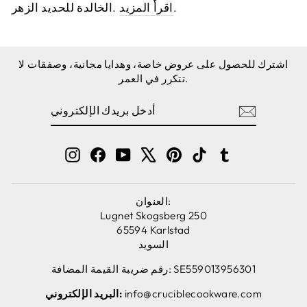
.
اقرأ المزيد
الخالدة للحديد الزهر.
اشترك للحصول على عروض خاصة، وهدايا مجانية، وصفقات لا
تتكرر في العمر.
أدخل
اشترك
بريدك
الإلكتروني
Instagram
Facebook
YouTube
X
Pinterest
TikTok
Tumblr
العنوان:
Lugnet Skogsberg 250
65594 Karlstad
السويد
رقم ضريبة القيمة المضافة: SE559013956301
info@cruciblecookware.com
البريد الإلكتروني: