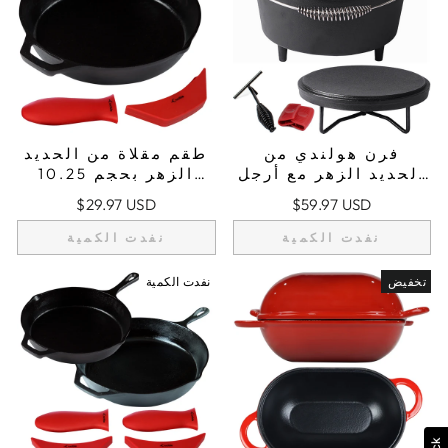
فرن هولندي من
طقم مقلاة من الحديد
الحديد الزهر مع أرجل
الزهر بحجم 10.25
- 4.1 QT (3.9 L)،
بوصة/26 سم، يشمل
$29.97 USD
$59.97 USD
يشمل رافع الغطاء
حوامل أواني كبيرة
وحامل الغطاء
ومساعدة
نفدت الكمية
نفدت الكمية
تخفيض
نفدت الكمية