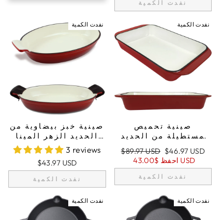
نفدت الكمية
نفدت الكمية
نفدت الكمية
صينية تحميص
صينية خبز بيضاوية من
مستطيلة من الحديد
الحديد الزهر المينا
الزهر المينا، طبق
بسعة 1.58 كوارت (1,5
3 reviews
سعر
السعر
$89.97 USD
$46.97 USD
كسرولة، صينية لازانيا،
لتر)، صينية لازانيا،
البيع
العادي
$43.00 USD
احفظ
$43.97 USD
صينية تحميص عميقة -
صينية تحميص - أحمر
أحمر
+ 2 حاملي أواني
نفدت الكمية
نفدت الكمية
نفدت الكمية
نفدت الكمية