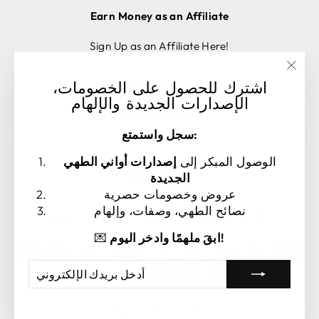
Earn Money as an Affiliate
Sign Up as an Affiliate Here!
"إغلاق
اشترك للحصول على الخصومات،
(esc)
إلغاء الطلب
الإصدارات الجديدة والإلهام
سجل واستمتع:
الوصول المبكر إلى
إصدارات أواني الطهي
الجديدة
عروض وخصومات حصرية
العملة
اللغة
نصائح الطهي، وصفات، وإلهام
الولايات المتحدة (USD $)
العربية
ابقَ ملهمًا وادخر اليوم!
💌
أدخل
اشترك
بريدك
الإلكتروني
© 2026 Crucible Cookware