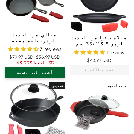
مقالي من الحديد
مقلاة بيتزا من الحديد
الزهر، طقم مقلاة
الزهر 13.8"/35 سم،
مكون من 4 بأحجام
3 reviews
صينية خبز، صينية
1 review
مختلفة، 2 حوامل قدور
طهي، حوامل مقابض
سعر
السعر
$79.97 USD
$36.97 USD
من السيليكون
$43.97 USD
من السيليكون،
البيع
العادي
$43.00 USD
احفظ
وكاشطة
نفدت الكمية
أضف إلى السلة
نفدت الكمية
تخفيض