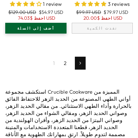
المطلي بالمينا،
بالمينا مع غطاء، أزرق
1 review
3 reviews
DUTCH OVEN،
أخضر داكن، آمن
سعر
السعر
سعر
السعر
$129.00 USD
$54.97 USD
$99.97 USD
$79.97 USD
COCOTTE، برتقالي،
للاستخدام في الفرن
البيع
العادي
البيع
العادي
$20.00 USD
احفظ
$74.03 USD
احفظ
2.32 QT (2.2 L)
للخبز، مجموعة خبز
حرفية - قالب رغيف
نفدت الكمية
أضف إلى السلة
1
2
التالي
استكشف مجموعة Crucible Cookware المميزة من
أواني الطهي المصنوعة من الحديد الزهر للاحتفاظ الفائق
بالحرارة وأداء الطهي الاستثنائي. من مقالي الحديد الزهر،
وصواني الحديد الزهر، ومقالي الشواء من الحديد الزهر،
وصواني البيتزا من الحديد الزهر، وأفران الهولندية من
الحديد الزهر، قطعنا المتعددة الاستخدامات والمتينة
مصممة لتدوم طويلاً. ارتقِ بمهاراتك الطهوية مع الأناقة