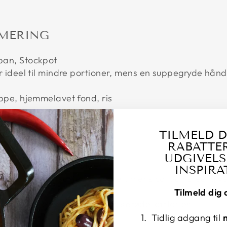
MMERING
an, Stockpot
r ideel til mindre portioner, mens en suppegryde hånd
ppe, hjemmelavet fond, ris
TILMELD D
UTERING
RABATTER
UDGIVELS
ck Skillet,
Carbon Steel Pan
INSPIRA
r er gode til sarte fødevarer, mens carbon steel giver
Tilmeld dig 
tter, sauterede grøntsager, sprøde kartofler
Tidlig adgang til