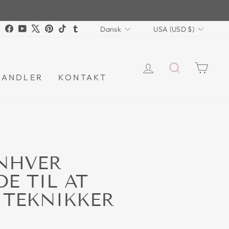
SPROG
VALUTA
Instagram
Facebook
YouTube
X
Pinterest
TikTok
Tumblr
Dansk
USA (USD $)
LOG IND
SØG
KUR
HANDLER
KONTAKT
ENHVER
E TIL AT
 TEKNIKKER