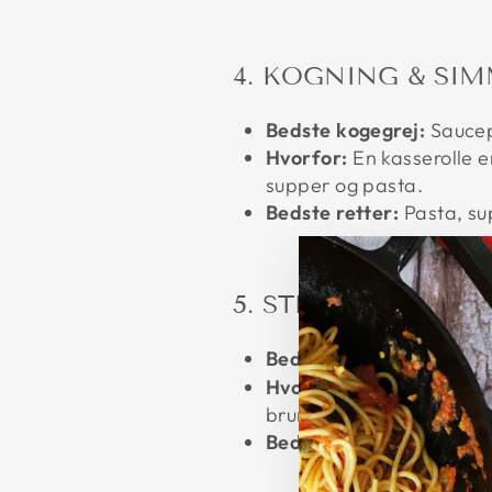
4. KOGNING & SI
Bedste kogegrej:
Saucep
Hvorfor:
En kasserolle e
supper og pasta.
Bedste retter:
Pasta, su
5. STEGNING & SA
Bedste kogegrej:
Non-Sti
Hvorfor:
Non-stick pande
bruningen.
Bedste retter:
Æg, omele