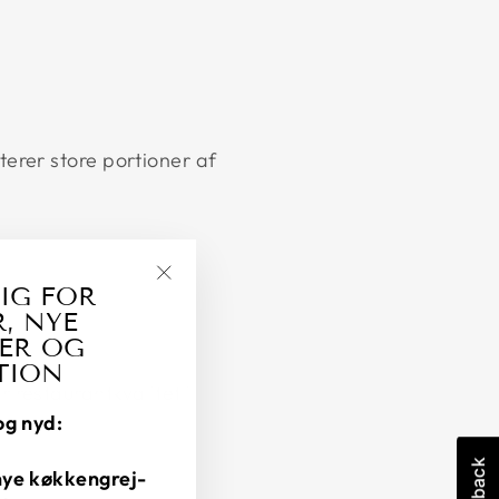
terer store portioner af
IG FOR
"Luk
, NYE
(esc)"
ER OG
TION
 restaurantkvalitet i
og nyd:
nye køkkengrej-