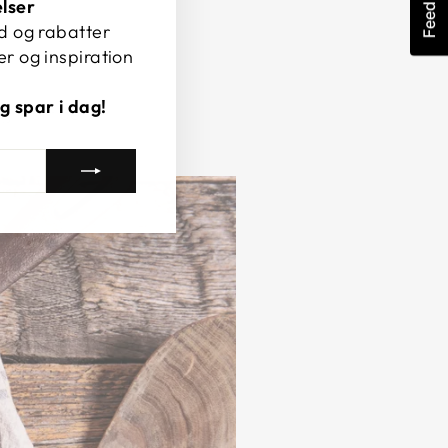
Feedback
lser
ud og rabatter
er og inspiration
og spar i dag!
rillstriber.