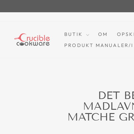
Spring
til
indhold
BUTIK
OM
OPSK
PRODUKT MANUALER/I
DET B
MADLAVN
MATCHE GR