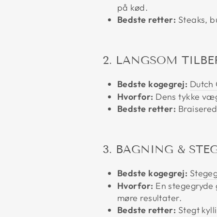
på kød.
Bedste retter:
Steaks, b
2. LANGSOM TILBE
Bedste kogegrej:
Dutch
Hvorfor:
Dens tykke vægg
Bedste retter:
Braisered
3. BAGNING & STE
Bedste kogegrej:
Stege
Hvorfor:
En stegegryde g
møre resultater.
Bedste retter:
Stegt kyll