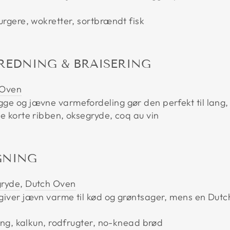
urgere, wokretter, sortbrændt fisk
REDNING & BRAISERING
 Oven
e og jævne varmefordeling gør den perfekt til lang,
e korte ribben, oksegryde, coq au vin
GNING
gryde
,
Dutch Oven
iver jævn varme til kød og grøntsager, mens en Dutch
ing, kalkun, rodfrugter, no-knead brød