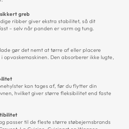
dsikkert greb
ige ribber giver ekstra stabilitet, så dit
fast – selv når panden er varm og tung.
ade gør det nemt at tørre af eller placere
 i opvaskemaskinen. Den absorberer ikke lugte,
ilitet
onehylster kan tages af, før du flytter din
nen, hvilket giver større fleksibilitet end faste
ibilitet
g passer til de fleste større støbejernsbrands