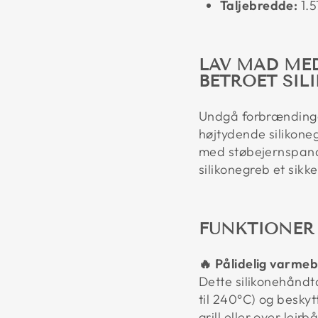
Taljebredde:
1.5
LAV MAD MED
BETROET SI
Undgå forbrændinge
højtydende silikone
med støbejernspand
silikonegreb et sikk
FUNKTIONER
🔥 Pålidelig varmeb
Dette silikonehåndt
til 240°C) og besky
grill eller over lejrbå