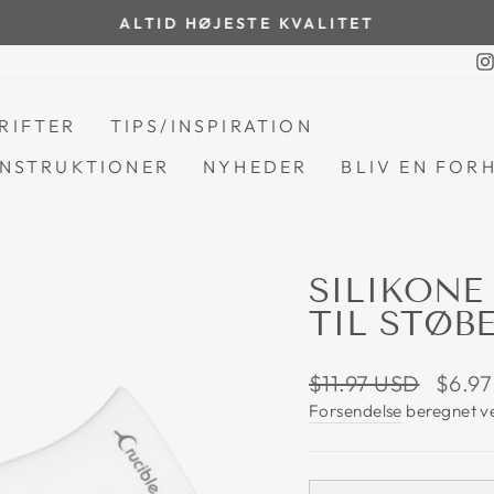
ALTID HØJESTE KVALITET
Pause
diasshow
RIFTER
TIPS/INSPIRATION
NSTRUKTIONER
NYHEDER
BLIV EN FOR
SILIKONE
TIL STØB
Normalpris
Salgsp
$11.97 USD
$6.9
Forsendelse
beregnet v