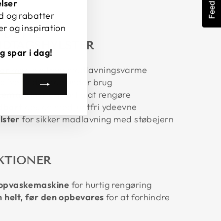
Feedback
lser
ud og rabatter
er og inspiration
 DETTE
NDTAGSHYLSTER
og spar i dag!
er
mod ekstrem madlavningsvarme
bliver siddende under brug
skemaskiner
og hurtig at rengøre
dbart
design med lugtfri ydeevne
lster
for sikker madlavning med støbejern
KTIONER
 opvaskemaskine
for hurtig rengøring
 helt, før den opbevares
for at forhindre