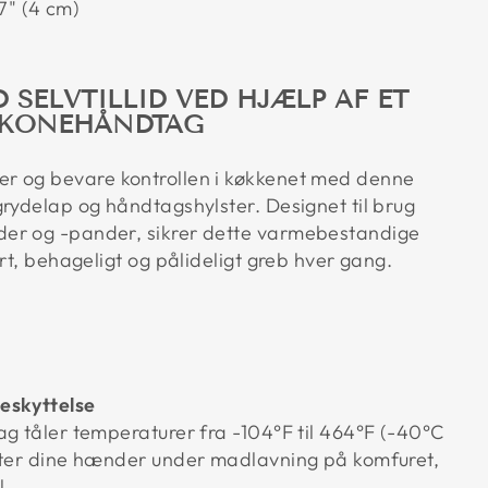
7" (4 cm)
 SELVTILLID VED HJÆLP AF ET
LIKONEHÅNDTAG
r og bevare kontrollen i køkkenet med denne
grydelap og håndtagshylster. Designet til brug
er og -pander, sikrer dette varmebestandige
ert, behageligt og pålideligt greb hver gang.
eskyttelse
ag tåler temperaturer fra -104°F til 464°F (-40°C
tter dine hænder under madlavning på komfuret,
l.