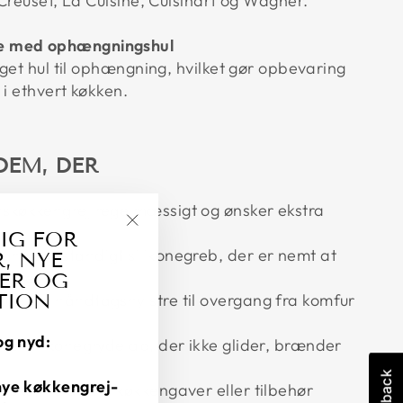
Creuset, La Cuisine, Cuisinart og Wagner.
e med ophængningshul
get hul til ophængning, hvilket gør opbevaring
 i ethvert køkken.
DEM, DER
nskøkkengrej regelmæssigt og ønsker ekstra
IG FOR
"Luk
varmebestandigt silikonegreb, der er nemt at
, NYE
(esc)"
evare
ER OG
TION
gelige håndtagshylstre til overgang fra komfur
og nyd:
sel silikonegrydelap, der ikke glider, brænder
nye køkkengrej-
tiske, holdbare køkkengaver eller tilbehør