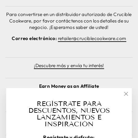
Para convertirse en un distribuidor autorizado de Crucible
Cookware, por favor contáctenos con los detalles de su
negocio. ¡Esperamos saber de usted!
Correo electrónico:
retailer@cruciblecookware.com
¡Descubre más y envía tu interés!
Earn Money as an Affiliate
Sign Up as an Affiliate Here!
"Cer
REGÍSTRATE PARA
(esc)
DESCUENTOS, NUEVOS
LANZAMIENTOS E
Cancelar pedido
INSPIRACIÓN
Regístrate y disfruta: