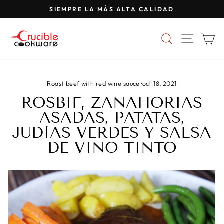
Saltar
SIEMPRE LA MÁS ALTA CALIDAD
al
Pausar
contenido
presentación
BUSCAR
NAVE
C
de
diapositivas
Roast beef with red wine sauce
·
oct 18, 2021
ROSBIF, ZANAHORIAS
ASADAS, PATATAS,
JUDÍAS VERDES Y SALSA
DE VINO TINTO