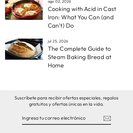
ago 02, 2026
Cooking with Acid in Cast
Iron: What You Can (and
Can't) Do
jul 25, 2026
The Complete Guide to
Steam Baking Bread at
Home
Suscríbete para recibir ofertas especiales, regalos
gratuitos y ofertas únicas en la vida.
INGRESA
SUSCRIBIRSE
TU
CORREO
ELECTRÓNICO