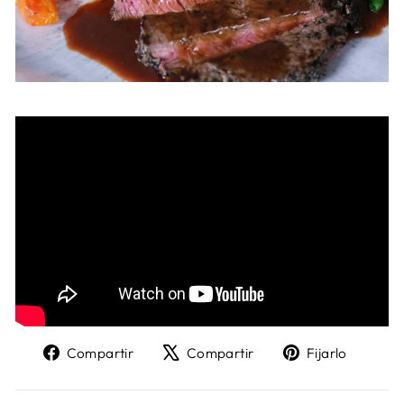
Compartir
Tweet
Pin
Compartir
Compartir
Fijarlo
en
en
en
Facebook
X
Pinter