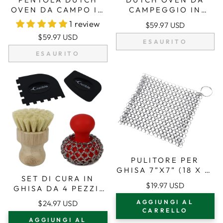
OVEN DA CAMPO IN
CAMPEGGIO IN
GHISA, 4.1 QT (3,9
GHISA CON GAMBE -
1 review
$59.97 USD
L), INCLUSI
4.1 QT (3.9 L),
$59.97 USD
SOLLEVATORE PER
INCLUSO
ESAURITO
COPERCHIO E
SOLLEVATORE PER
ESAURITO
SUPPORTO PER
COPERCHIO E
COPERCHIO
SUPPORTO PER
COPERCHIO
PULITORE PER
GHISA 7”X7” (18 X 18
SET DI CURA IN
CM) ACCIAIO
$19.97 USD
GHISA DA 4 PEZZI,
INOSSIDABILE
DETERGENTE PER
PREMIUM PER
AGGIUNGI AL
$24.97 USD
GHISA CON
PADELLE, PENTOLE
CARRELLO
SPAZZOLA A MAGLIA
E CASSERUOLE IN
AGGIUNGI AL