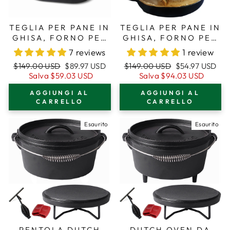
TEGLIA PER PANE IN
TEGLIA PER PANE IN
GHISA, FORNO PER
GHISA, FORNO PER
PANE ARTIGIANALE
PANE ARTIGIANALE
7 reviews
1 review
A LIEVITO ACIDO –
A LIEVITO ACIDO –
Prezzo
Prezzo
Prezzo
Prezzo
$149.00 USD
$89.97 USD
$149.00 USD
$54.97 USD
EXTRA GRANDE – 6
ROTONDO 26 CM,
regolare
di
regolare
di
Salva
$59.03 USD
Salva
$94.03 USD
MANIGLIE AD
6,25 L (6,6 QT) –
vendita
vendita
ANELLO –
COPERCHIO
AGGIUNGI AL
AGGIUNGI AL
COPERCHIO
PROFONDO PER
CARRELLO
CARRELLO
PROFONDO PER
COTTURA A VAPORE
COTTURA A VAPORE
Esaurito
Esaurito
PENTOLA DUTCH
DUTCH OVEN DA