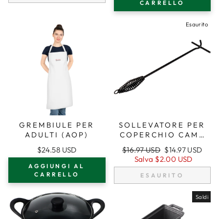
MANICO
CARRELLO
Esaurito
GREMBIULE PER
SOLLEVATORE PER
ADULTI (AOP)
COPERCHIO CAMP
DUTCH OVEN.
Prezzo
Prezzo
$24.58 USD
$16.97 USD
$14.97 USD
BARRA NERA DA 9
regolare
di
Salva
$2.00 USD
MM PER SOLLEVARE
AGGIUNGI AL
vendita
E TRASPORTARE
CARRELLO
ESAURITO
DUTCH OVEN
Saldi