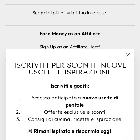
Scopri di più e invia il tuo interesse!
Earn Money as an Affiliate
Sign Up as an Affiliate Here!
"Chiu
ISCRIVITI PER SCONTI, NUOVE
(esc)
Annulla ordine
USCITE E ISPIRAZIONE
Iscriviti e goditi:
Accesso anticipato a
nuove uscite di
pentole
Offerte esclusive e sconti
LINGUA
VALUTA
Consigli di cucina, ricette e ispirazione
Italiano
Stati Uniti (USD $)
💌
Rimani ispirato e risparmia oggi!