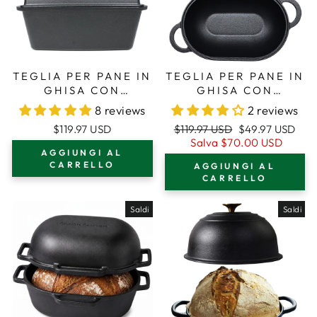
TEGLIA PER PANE IN
TEGLIA PER PANE IN
GHISA CON
GHISA CON
COPERCHIO –
COPERCHIO –
8 reviews
2 reviews
STAMPO SICURO PER
STAMPO RESISTENTE
Prezzo
Prezzo
$119.97 USD
$119.97 USD
$49.97 USD
FORNO PER
AL FORNO PER LA
regolare
di
Salva
$70.00 USD
CUOCERE E
COTTURA, KIT PER
AGGIUNGI AL
vendita
CUCINARE - STAMPO
PANE ARTIGIANALE
CARRELLO
AGGIUNGI AL
PER PAGNOTTA
- STAMPO PER
CARRELLO
PAGNOTTA
Saldi
Saldi