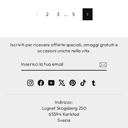
1
2
3
…
5
Avanti
Iscriviti per ricevere offerte speciali, omaggi gratuiti e
occasioni uniche nella vita.
INSERISCI
ISCRIVITI
LA
TUA
EMAIL
Instagram
Facebook
YouTube
X
Pinterest
TikTok
Tumblr
Indirizzo:
Lugnet Skogsberg 250
65594 Karlstad
Svezia