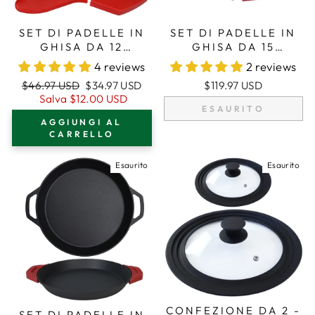
SET DI PADELLE IN
SET DI PADELLE IN
GHISA DA 12
GHISA DA 15
POLLICI/30,5 CM,
POLLICI (38 CM),
4 reviews
2 reviews
PADELLA, MANICI IN
MANICI IN
Prezzo
Prezzo
$46.97 USD
$34.97 USD
$119.97 USD
SILICONE
SILICONE,
regolare
di
Salva
$12.00 USD
COPERCHIO IN
ESAURITO
vendita
VETRO,
AGGIUNGI AL
DETERGENTE PER
CARRELLO
GHISA, RASCHIETTO
Esaurito
Esaurito
CONFEZIONE DA 2 -
SET DI PADELLE IN