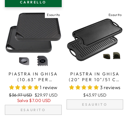
CARRELLO
Esaurito
Esaurito
PIASTRA IN GHISA
PIASTRA IN GHISA
(10.63" PER
(20" PER 10"/51 CM
10.63"/27 CM X 27
X 26 CM),
1 review
3 reviews
CM), REVERSIBILE,
REVERSIBILE,
Prezzo
Prezzo
$36.97 USD
$29.97 USD
$43.97 USD
PADELLA
COMBINAZIONE
regolare
di
Salva
$7.00 USD
COMBINATA PER
GRIGLIA E PIASTRA,
ESAURITO
vendita
GRIGLIA E PIASTRA
ADATTA PER DUE
ESAURITO
FUOCHI DEL PIANO
COTTURA