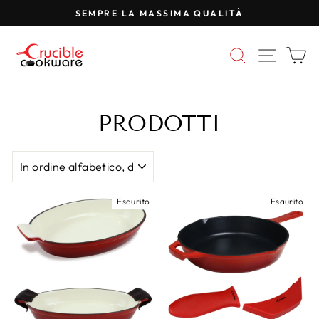
Vai
SEMPRE LA MASSIMA QUALITÀ
al
Metti
contenuto
in
CERCA
NAVI
C
pausa
la
presentazione
PRODOTTI
ORDINA
Esaurito
Esaurito