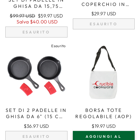
COPERCHIO IN
GHISA DA 15,75
VETRO UNIVERSALE
POLLICI (40 CM)
$29.97 USD
Prezzo
Prezzo
$99.97 USD
$59.97 USD
-
CON MANICI A
regolare
di
Salva
$40.00 USD
MULTIDIMENSIONAL
ESAURITO
DOPPIO ANELLO,
vendita
E PER PENTOLE E
PADELLA, PRESINE
ESAURITO
PADELLE, NERO
IN SILICONE
Esaurito
SET DI 2 PADELLE IN
BORSA TOTE
GHISA DA 6" (15 CM)
REGOLABILE (AOP)
CON 2
$36.97 USD
$19.97 USD
IMPUGNATURE IN
SILICONE PER
ESAURITO
AGGIUNGI AL