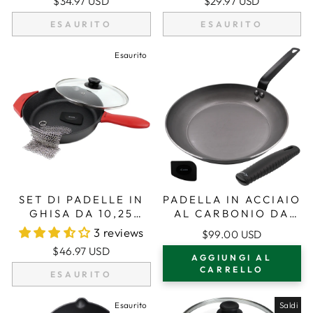
$34.97 USD
$29.97 USD
MANICI A DOPPIO
INCLUSI GRANDI E
ANELLO, PADELLA,
SUPPORTI
ESAURITO
ESAURITO
PRESINE IN
ASSISTENTI PER
SILICONE
PENTOLE
Esaurito
SET DI PADELLE IN
PADELLA IN ACCIAIO
GHISA DA 10,25
AL CARBONIO DA
POLLICI/26 CM,
12" (30 CM), 1
3 reviews
$99.00 USD
MANICI IN
IMPUGNATURA IN
$46.97 USD
SILICONE,
SILICONE, 1
AGGIUNGI AL
COPERCHIO IN
RASCHIETTO
CARRELLO
ESAURITO
VETRO,
DETERGENTE PER
Esaurito
Saldi
GHISA, RASCHIETTO