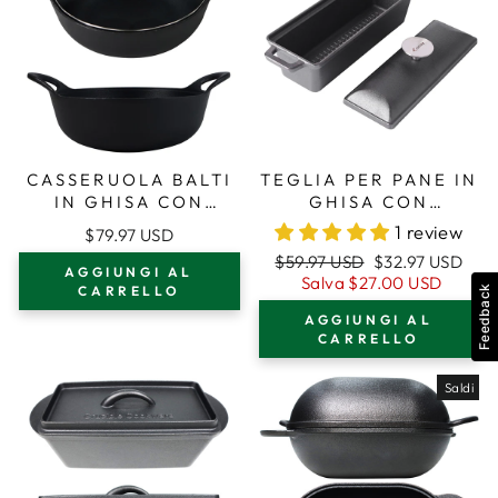
CASSERUOLA BALTI
TEGLIA PER PANE IN
IN GHISA CON
GHISA CON
COPERCHIO IN
COPERCHIO -
1 review
$79.97 USD
VETRO, PENTOLA IN
STAMPO RESISTENTE
Prezzo
Prezzo
$59.97 USD
$32.97 USD
GHISA DA 3 QUARTI
AL FORNO PER LA
AGGIUNGI AL
regolare
di
Salva
$27.00 USD
(2,83 LITRI)
COTTURA E LA
CARRELLO
Feedback
vendita
PREPARAZIONE -
AGGIUNGI AL
STAMPO PER
CARRELLO
PAGNOTTA
Saldi