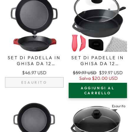
SET DI PADELLA IN
SET DI PADELLE IN
GHISA DA 12
GHISA DA 12
POLLICI (30 CM)
POLLICI (30,5 CM),
Prezzo
Prezzo
$46.97 USD
$59.97 USD
$39.97 USD
CON MANICI A
MANICI IN
regolare
di
Salva
$20.00 USD
DOPPIO ANELLO,
SILICONE,
ESAURITO
vendita
PADELLA PER
COPERCHIO IN
AGGIUNGI AL
FRIGGERE, PRESINE
VETRO,
CARRELLO
IN SILICONE
DETERGENTE PER
GHISA, RASCHIETTO
Esaurito