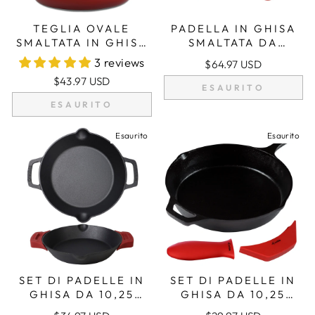
TEGLIA OVALE
PADELLA IN GHISA
SMALTATA IN GHISA
SMALTATA DA
DA 1,58 QT (1,5 L),
10,25"/26 CM,
3 reviews
$64.97 USD
TEGLIA PER
PADELLA PER
$43.97 USD
LASAGNE, TEGLIA
FRIGGERE + 2
ESAURITO
DA ARROSTO -
COPERTURE PER
ESAURITO
ROSSA + 2 PRESINE
MANICI IN SILICONE
Esaurito
Esaurito
SET DI PADELLE IN
SET DI PADELLE IN
GHISA DA 10,25
GHISA DA 10,25
POLLICI/26 CM CON
POLLICI/26 CM,