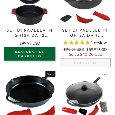
SET DI PADELLA IN
SET DI PADELLE IN
GHISA DA 12
GHISA DA 12
POLLICI/30 CM
POLLICI/30,5 CM
1 review
$99.97 USD
(EXTRA PROFONDO)
(EXTRA
Prezzo
Prezzo
$99.97 USD
$59.97 USD
CON MANICI AD
PROFONDO),
AGGIUNGI AL
regolare
di
Salva
$40.00 USD
ANELLO DOPPIO,
MANICI IN
CARRELLO
vendita
PADELLA PER
SILICONE,
ESAURITO
FRIGGERE, PRESINE
COPERCHIO IN
IN SILICONE
VETRO, RASCHIETTO
Saldi
Esaurito