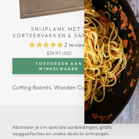
SNIJPLANK MET 3
SORTEERVAKKEN & SAPGOOT
- ACACIAHOUT - 17" X 12.2"
2 reviews
(43 CM X 31 CM)
$39.97 USD
TOEVOEGEN AAN
WINKELWAGEN
Cutting Boards, Wooden Cutting Boards with so
Abonneer je om speciale aanbiedingen, gratis
weggeefacties en unieke deals te ontvangen.