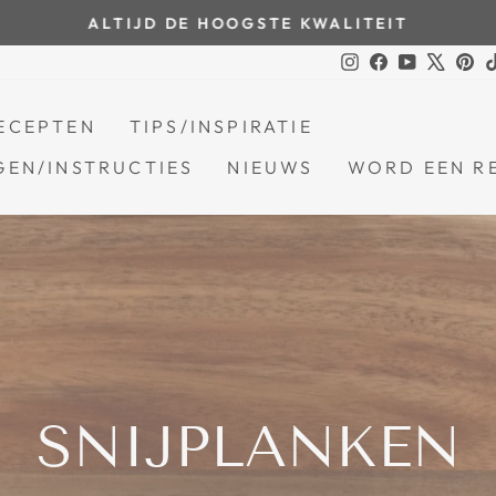
ALTIJD DE HOOGSTE KWALITEIT
Pauzeer
Instagram
Facebook
YouTube
X
Pin
diavoorstelling
ECEPTEN
TIPS/INSPIRATIE
EN/INSTRUCTIES
NIEUWS
WORD EEN R
SNIJPLANKEN