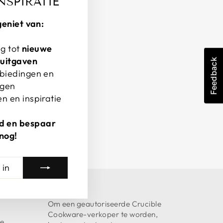
NSPIRATIE
geniet van:
g tot
nieuwe
-uitgaven
Feedback
nbiedingen en
ngen
n en inspiratie
erd en bespaar
nog!
Om een geautoriseerde Crucible
Cookware-verkoper te worden,
ce