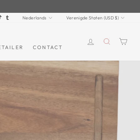
TAAL
VALUTA
terest
TikTok
Tumblr
Nederlands
Verenigde Staten (USD $)
INLOGGEN
ZOEKEN
WI
ETAILER
CONTACT