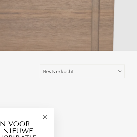
SORTEREN
AN VOOR
"Sluiten
 NIEUWE
(esc)"