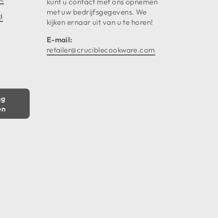
kunt u contact met ons opnemen
met uw bedrijfsgegevens. We
d
kijken ernaar uit van u te horen!
E-mail:
retailer@cruciblecookware.com
ng
en