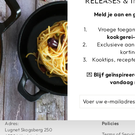
RELEASES & I
Meld je aan en 
Vroege toegan
kookgerei
Exclusieve aa
korti
Kooktips, recepte
💌
Blijf geïnspire
vandaag 
rting compartments
VOER
ABONNEREN
UW
E-
MAILADRES
IN
Adres:
Policies
Lugnet Skogsberg 250
Terms of Servi