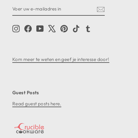
VOER
ABONNEREN
UW
E-
MAILADRES
IN
Instagram
Facebook
YouTube
X
Pinterest
TikTok
Tumblr
Kom meer te weten en geef je interesse door!
Guest Posts
Read guest posts here.