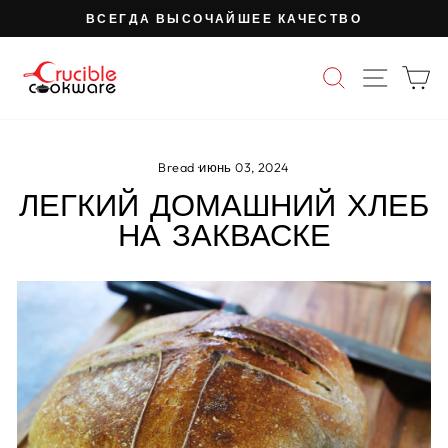
Перейти
ВСЕГДА ВЫСОЧАЙШЕЕ КАЧЕСТВО
к
Пауза
содержимому
слайд-
ПОИСК
НАВИ
К
шоу
Bread
·
июнь 03, 2024
ЛЕГКИЙ ДОМАШНИЙ ХЛЕБ
НА ЗАКВАСКЕ