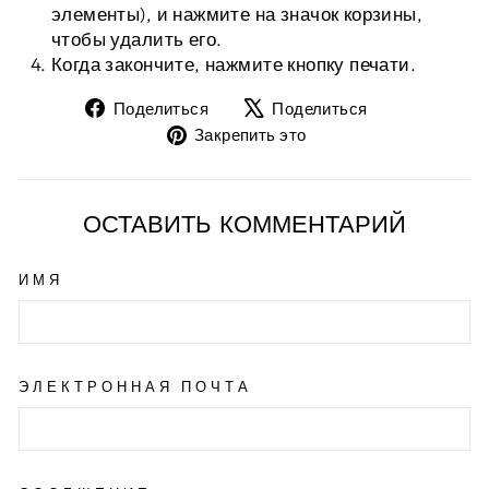
элементы), и нажмите на значок корзины,
чтобы удалить его.
Когда закончите, нажмите кнопку печати.
Поделиться
Твит
Поделиться
Поделиться
на
на
Закрепить
Закрепить это
Facebook
X
на
Pinterest
ОСТАВИТЬ КОММЕНТАРИЙ
ИМЯ
ЭЛЕКТРОННАЯ ПОЧТА