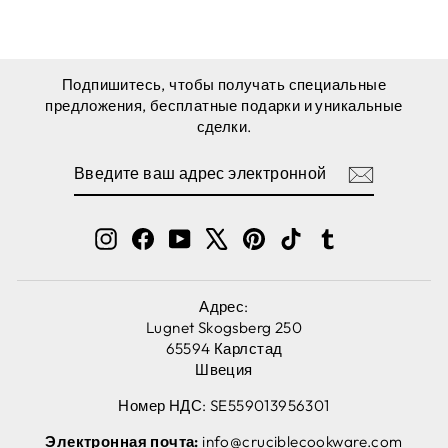
Подпишитесь, чтобы получать специальные
предложения, бесплатные подарки и уникальные
сделки.
ВВЕДИТЕ
ПОДПИСАТЬСЯ
ВАШ
АДРЕС
ЭЛЕКТРОННОЙ
ПОЧТЫ
Instagram
Facebook
YouTube
X
Pinterest
TikTok
Tumblr
Адрес:
Lugnet Skogsberg 250
65594 Карлстад
Швеция
Номер НДС: SE559013956301
Электронная почта:
info@cruciblecookware.com