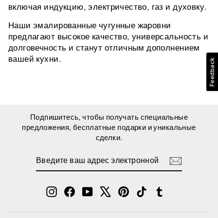
включая индукцию, электричество, газ и духовку.
Наши эмалированные чугунные жаровни
предлагают высокое качество, универсальность и
долговечность и станут отличным дополнением
вашей кухни.
Feedback
Подпишитесь, чтобы получать специальные
предложения, бесплатные подарки и уникальные
сделки.
ВВЕДИТЕ
ПОДПИСАТЬСЯ
ВАШ
АДРЕС
ЭЛЕКТРОННОЙ
ПОЧТЫ
Instagram
Facebook
YouTube
X
Pinterest
TikTok
Tumblr