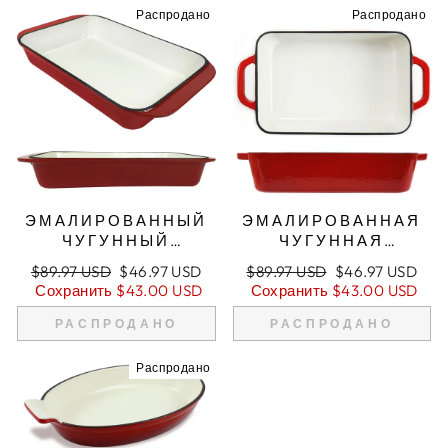
Распродано
Распродано
ЭМАЛИРОВАННЫЙ
ЭМАЛИРОВАННАЯ
ЧУГУННЫЙ
ЧУГУННАЯ
ПРЯМОУГОЛЬНЫЙ
ПРЯМОУГОЛЬНАЯ
Обычная
Цена
Обычная
Цена
$89.97 USD
$46.97 USD
$89.97 USD
$46.97 USD
ЖАРОВНЯ,
ФОРМА ДЛЯ
цена
продажи
цена
продажи
Сохранить
$43.00 USD
Сохранить
$43.00 USD
КАСТРЮЛЯ, ФОРМА
ВЫПЕЧКИ С
ДЛЯ ЛАЗАНЬИ,
ПЕТЛЕВЫМИ
РАСПРОДАНО
РАСПРОДАНО
ГЛУБОКИЙ
РУЧКАМИ,
ПРОТИВЕНЬ ДЛЯ
КАСТРЮЛЯ, ФОРМА
Распродано
ЖАРКИ - КРАСНЫЙ
ДЛЯ ЛАЗАНЬИ,
ГЛУБОКИЙ
ПРОТИВЕНЬ ДЛЯ
ЖАРКИ - КРАСНЫЙ