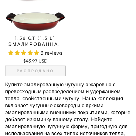
1.58 QT (1,5 L)
ЭМАЛИРОВАННАЯ
ЧУГУННАЯ
3 reviews
ОВАЛЬНАЯ ФОРМА
$43.97 USD
ДЛЯ ЗАПЕКАНИЯ,
ФОРМА ДЛЯ
РАСПРОДАНО
ЛАЗАНЬИ,
ЖАРОВНЯ -
Купите эмалированную чугунную жаровню с
КРАСНАЯ + 2
превосходным распределением и удержанием
ПРИХВАТКИ
тепла, свойственными чугуну. Наша коллекция
включает чугунные сковороды с яркими
эмалированными внешними покрытиями, которые
добавят изюминку вашему столу. Найдите
эмалированную чугунную форму, пригодную для
использования на всех типах источников тепла,