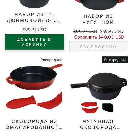
НАБОР ИЗ 12-
НАБОР ИЗ
ДЮЙМОВОЙ/30 СМ
ЧУГУННОЙ
СКОВОРОДЫ ИЗ
СКОВОРОДЫ 15,75
$99.97 USD
Обычная
Цена
$99.97 USD
$59.97 USD
ЧУГУНА С
ДЮЙМА (40 СМ) С
цена
продажи
Сохранить
$40.00 USD
ДВОЙНЫМИ
ДОБАВИТЬ В
ДВУМЯ ПЕТЛЯМИ
РУЧКАМИ,
КОРЗИНУ
ДЛЯ ЗАХВАТА,
РАСПРОДАНО
ЖАРОВНЯ,
ЖАРОВНЯ,
СИЛИКОНОВЫЕ
СИЛИКОНОВЫЕ
Распродано
Распродажа
ПРИХВАТКИ
ПРИХВАТКИ
(ОЧЕНЬ ГЛУБОКАЯ)
СКОВОРОДА ИЗ
ЧУГУННАЯ
ЭМАЛИРОВАННОГО
СКОВОРОДА