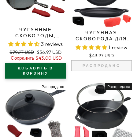
ЧУГУННЫЕ
ЧУГУННАЯ
СКОВОРОДЫ,
СКОВОРОДА ДЛЯ
НАБОР ИЗ 4
3 reviews
ПИЦЦЫ 13.8"/35 СМ,
1 review
СКОВОРОД
ФОРМА ДЛЯ
Обычная
Цена
$79.97 USD
$36.97 USD
РАЗНОГО РАЗМЕРА,
$43.97 USD
ВЫПЕЧКИ,
цена
продажи
Сохранить
$43.00 USD
2 СИЛИКОНОВЫХ
КУЛИНАРНАЯ
ПРИХВАТКИ
РАСПРОДАНО
ДОБАВИТЬ В
СКОВОРОДА-
КОРЗИНУ
ГРИЛЬ,
СИЛИКОНОВЫЕ
Распродано
Распродажа
ДЕРЖАТЕЛИ ДЛЯ
РУЧЕК И СКРЕБОК