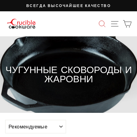
Перейти
ВСЕГДА ВЫСОЧАЙШЕЕ КАЧЕСТВО
к
Пауза
содержимому
слайд-
ПОИСК
НАВИ
К
шоу
ЧУГУННЫЕ СКОВОРОДЫ И
ЖАРОВНИ
СОРТИРОВАТЬ