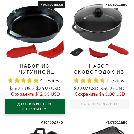
Распродажа
Распродано
НАБОР ИЗ
НАБОР
ЧУГУННОЙ
СКОВОРОДОК ИЗ
СКОВОРОДЫ 12
ЧУГУНА 12
4 reviews
1 review
ДЮЙМОВ/30,5 СМ,
ДЮЙМОВ/30,5 СМ
Обычная
Цена
Обычная
Цена
$46.97 USD
$34.97 USD
$99.97 USD
$59.97 USD
ЖАРОВНЯ,
(ОЧЕНЬ
цена
продажи
цена
продажи
Сохранить
$12.00 USD
Сохранить
$40.00 USD
СИЛИКОНОВЫЕ
ГЛУБОКИЕ),
ДЕРЖАТЕЛИ ДЛЯ
СИЛИКОНОВЫЕ
ДОБАВИТЬ В
РАСПРОДАНО
РУЧЕК
ДЕРЖАТЕЛИ ДЛЯ
КОРЗИНУ
РУЧЕК,
СТЕКЛЯННАЯ
Распродано
Распродано
КРЫШКА, СКРЕБОК