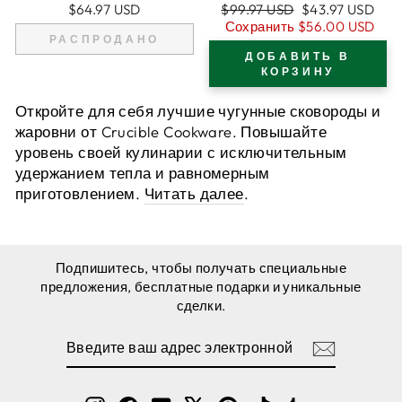
ЧУГУНА 10.25"/26
(ОЧЕНЬ ГЛУБОКАЯ)
Обычная
Цена
$64.97 USD
$99.97 USD
$43.97 USD
СМ, ЖАРОВНЯ + 2
- 10,25-ДЮЙМА (26
цена
продажи
Сохранить
$56.00 USD
СИЛИКОНОВЫХ
СМ) С КРЫШКОЙ
РАСПРОДАНО
ЧЕХЛА ДЛЯ РУЧЕК
ДЛЯ СКОВОРОДЫ,
ДОБАВИТЬ В
ЖАРОВНИ +
КОРЗИНУ
СИЛИКОНОВЫЕ
ДЕРЖАТЕЛИ ДЛЯ
Откройте для себя лучшие чугунные сковороды и
РУЧЕК - ПОСУДА,
жаровни от Crucible Cookware. Повышайте
ПРИГОДНАЯ ДЛЯ
уровень своей кулинарии с исключительным
ДУХОВКИ - ДЛЯ
удержанием тепла и равномерным
ИСПОЛЬЗОВАНИЯ
приготовлением.
Читать далее
.
ВНУТРИ И
СНАРУЖИ -
ПОДХОДИТ ДЛЯ
ЛЮБОЙ ПЛИТЫ,
Подпишитесь, чтобы получать специальные
ГРИЛЯ, ИНДУКЦИИ
предложения, бесплатные подарки и уникальные
сделки.
ВВЕДИТЕ
ПОДПИСАТЬСЯ
ВАШ
АДРЕС
ЭЛЕКТРОННОЙ
ПОЧТЫ