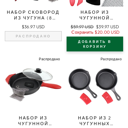
НАБОР СКОВОРОД
НАБОР ИЗ
ИЗ ЧУГУНА (8
ЧУГУННОЙ
ДЮЙМОВ/20 СМ),
СКОВОРОДЫ 12
Обычная
Цена
$36.97 USD
$59.97 USD
$39.97 USD
СИЛИКОНОВАЯ
ДЮЙМОВ (30,5 СМ),
цена
продажи
Сохранить
$20.00 USD
ПРИХВАТКА,
СИЛИКОНОВЫЕ
РАСПРОДАНО
СТЕКЛЯННАЯ
ДЕРЖАТЕЛИ ДЛЯ
ДОБАВИТЬ В
КРЫШКА,
РУЧЕК,
КОРЗИНУ
ОЧИСТИТЕЛЬ ДЛЯ
СТЕКЛЯННАЯ
ЧУГУНА, СКРЕБОК
КРЫШКА,
Распродано
Распродано
ОЧИСТИТЕЛЬ ДЛЯ
ЧУГУНА, СКРЕБОК
НАБОР ИЗ
НАБОР ИЗ 2
ЧУГУННОЙ
ЧУГУННЫХ