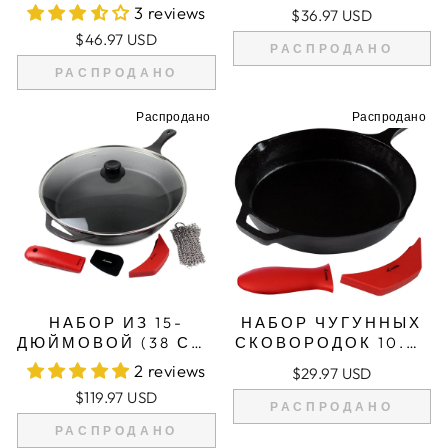
СКОВОРОДЫ 10,25
СКОВОРОД
3 reviews
$36.97 USD
ДЮЙМА/26 СМ,
ДИАМЕТРОМ 6
$46.97 USD
СИЛИКОНОВЫЕ
ДЮЙМОВ (15 СМ) С
РАСПРОДАНО
ДЕРЖАТЕЛИ ДЛЯ
2 СИЛИКОНОВЫМИ
РАСПРОДАНО
РУЧЕК,
ДЕРЖАТЕЛЯМИ ДЛЯ
СТЕКЛЯННАЯ
РУЧЕК
Распродано
Распродано
КРЫШКА,
СРЕДСТВО ДЛЯ
ЧИСТКИ ЧУГУНА,
СКРЕБОК
НАБОР ИЗ 15-
НАБОР ЧУГУННЫХ
ДЮЙМОВОЙ (38 СМ)
СКОВОРОДОК 10.25
СКОВОРОДЫ ИЗ
ДЮЙМА/26 СМ,
2 reviews
$29.97 USD
ЧУГУНА,
ВКЛЮЧАЯ
$119.97 USD
СИЛИКОНОВЫЕ
БОЛЬШИЕ И
РАСПРОДАНО
ДЕРЖАТЕЛИ ДЛЯ
ВСПОМОГАТЕЛЬНЫ
РАСПРОДАНО
РУЧЕК,
Е ПРИХВАТКИ