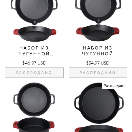
НАБОР ИЗ
НАБОР ИЗ
ЧУГУННОЙ
ЧУГУННОЙ
СКОВОРОДЫ 12
СКОВОРОДЫ 10,25
$46.97 USD
$34.97 USD
ДЮЙМОВ (30 СМ) С
ДЮЙМА/26 СМ С
ДВУМЯ ПЕТЛЯМИ
ДВОЙНЫМИ
РАСПРОДАНО
РАСПРОДАНО
ДЛЯ ЗАХВАТА,
ПЕТЛЯМИ,
ЖАРОВНЯ,
ЖАРОВНЯ,
Распродано
СИЛИКОНОВЫЕ
СИЛИКОНОВЫЕ
ПРИХВАТКИ
ПРИХВАТКИ