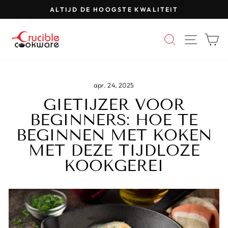
Ga
ALTIJD DE HOOGSTE KWALITEIT
naar
Pauzeer
inhoud
diavoorstelling
ZOEKEN
SITE-
W
apr. 24, 2025
GIETIJZER VOOR
BEGINNERS: HOE TE
BEGINNEN MET KOKEN
MET DEZE TIJDLOZE
KOOKGEREI