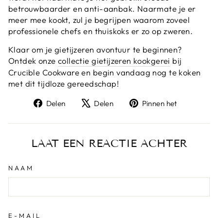
betrouwbaarder en anti-aanbak. Naarmate je er
meer mee kookt, zul je begrijpen waarom zoveel
professionele chefs en thuiskoks er zo op zweren.
Klaar om je gietijzeren avontuur te beginnen?
Ontdek onze
collectie gietijzeren kookgerei
bij
Crucible Cookware en begin vandaag nog te koken
met dit tijdloze gereedschap!
Deel
Tweet
Pin
Delen
Delen
Pinnen het
op
op
op
Facebook
X
Pinterest
LAAT EEN REACTIE ACHTER
NAAM
E-MAIL