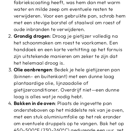
fabriekscoating heeft, was hem dan met warm
water en milde zeep om eventuele resten te
verwijderen. Voor een gebruikte pan, schrob hem
met een stevige borstel of staalwol om roest of
oude inbranden te verwijderen.
Grondig drogen
: Droog je gietijzer volledig na
het schoonmaken om roest te voorkomen. Een
handdoek en een korte verhitting op het fornuis
zijn uitstekende manieren om zeker te zijn dat
het helemaal droog is.
Olie aanbrengen
: Bedek je hele gietijzeren pan
(binnen- en buitenkant) met een dunne laag
plantaardige olie, lijnzaadolie of
gietijzerconditioner. Overdrijf niet—een dunne
laag is alles wat je nodig hebt.
Bakken in de oven
: Plaats de ingevette pan
ondersteboven op het middelste rek van je oven,
met een stuk aluminiumfolie op het rek eronder
om eventuele druppels op te vangen. Bak het op
450-500°F (230-260°C) gedurende een uur, zet