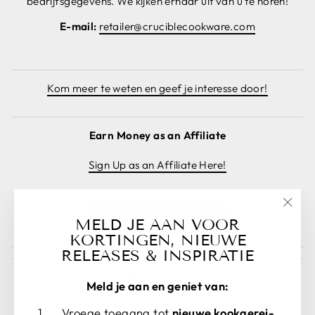
bedrijfsgegevens. We kijken ernaar uit van u te horen!
E-mail:
retailer@cruciblecookware.com
Kom meer te weten en geef je interesse door!
Earn Money as an Affiliate
Sign Up as an Affiliate Here!
"Slui
Bestelling annuleren
MELD JE AAN VOOR
(esc)
KORTINGEN, NIEUWE
RELEASES & INSPIRATIE
Meld je aan en geniet van:
Vroege toegang tot
nieuwe kookgerei-