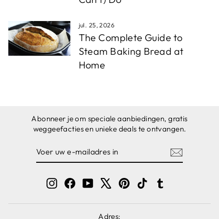
jul. 25, 2026
The Complete Guide to
Steam Baking Bread at
Home
Abonneer je om speciale aanbiedingen, gratis
weggeefacties en unieke deals te ontvangen.
VOER
ABONNEREN
UW
E-
MAILADRES
IN
Instagram
Facebook
YouTube
X
Pinterest
TikTok
Tumblr
Adres: