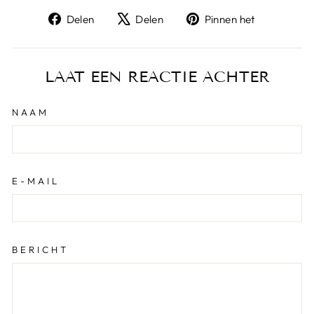
Deel
Tweet
Pin
Delen
Delen
Pinnen het
op
op
op
Facebook
X
Pinterest
LAAT EEN REACTIE ACHTER
NAAM
E-MAIL
BERICHT