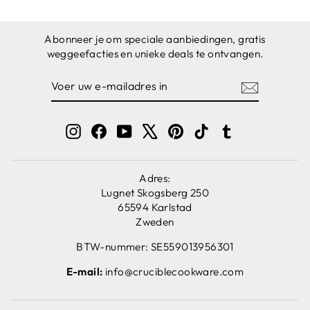
Abonneer je om speciale aanbiedingen, gratis
weggeefacties en unieke deals te ontvangen.
VOER
ABONNEREN
UW
E-
MAILADRES
IN
Instagram
Facebook
YouTube
X
Pinterest
TikTok
Tumblr
Adres:
Lugnet Skogsberg 250
65594 Karlstad
Zweden
BTW-nummer: SE559013956301
E-mail:
info@cruciblecookware.com