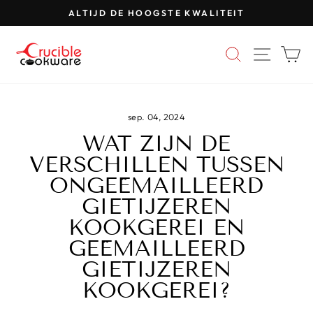
Ga
ALTIJD DE HOOGSTE KWALITEIT
naar
Pauzeer
inhoud
diavoorstelling
ZOEKEN
SITE-
W
sep. 04, 2024
WAT ZIJN DE
VERSCHILLEN TUSSEN
ONGEËMAILLEERD
GIETIJZEREN
KOOKGEREI EN
GEËMAILLEERD
GIETIJZEREN
KOOKGEREI?