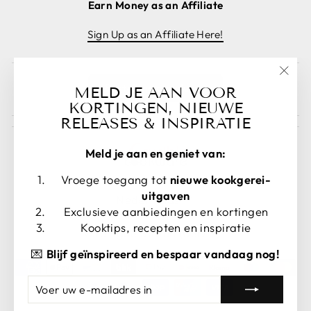
Earn Money as an Affiliate
Sign Up as an Affiliate Here!
"Slui
Bestelling annuleren
MELD JE AAN VOOR
(esc)
KORTINGEN, NIEUWE
RELEASES & INSPIRATIE
Meld je aan en geniet van:
Vroege toegang tot
nieuwe kookgerei-
TAAL
uitgaven
Nederlands
Exclusieve aanbiedingen en kortingen
VALUTA
Kooktips, recepten en inspiratie
Verenigde Staten (USD $)
💌
Blijf geïnspireerd en bespaar vandaag nog!
VOER
ABONNEREN
UW
E-