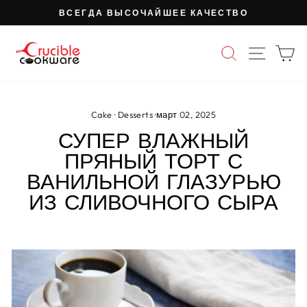
Перейти
ВСЕГДА ВЫСОЧАЙШЕЕ КАЧЕСТВО
к
Пауза
содержимому
слайд-
ПОИСК
НАВИ
К
шоу
Cake
·
Desserts
·
март 02, 2025
СУПЕР ВЛАЖНЫЙ
ПРЯНЫЙ ТОРТ С
ВАНИЛЬНОЙ ГЛАЗУРЬЮ
ИЗ СЛИВОЧНОГО СЫРА