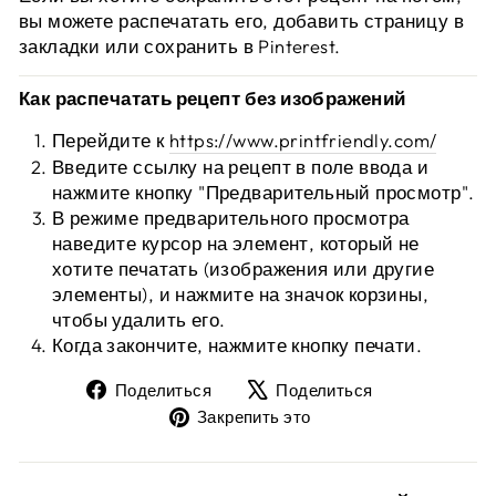
вы можете распечатать его, добавить страницу в
закладки или сохранить в Pinterest.
Как распечатать рецепт без изображений
Перейдите к
https://www.printfriendly.com/
Введите ссылку на рецепт в поле ввода и
нажмите кнопку "Предварительный просмотр".
В режиме предварительного просмотра
наведите курсор на элемент, который не
хотите печатать (изображения или другие
элементы), и нажмите на значок корзины,
чтобы удалить его.
Когда закончите, нажмите кнопку печати.
Поделиться
Твит
Поделиться
Поделиться
на
на
Закрепить
Закрепить это
Facebook
X
на
Pinterest